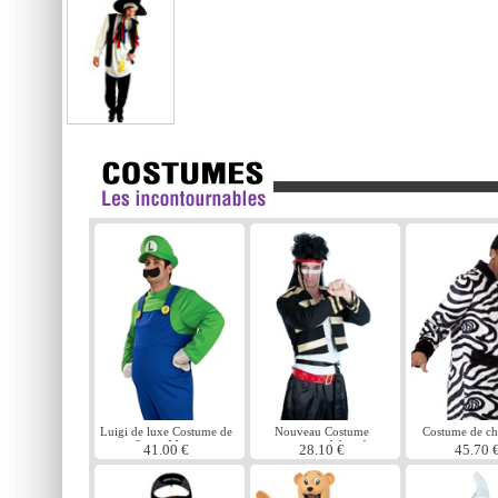
Luigi de luxe Costume de
Nouveau Costume
Costume de ch
Super Mario
romantique Adam Ant
rouge
41.00 €
28.10 €
45.70 