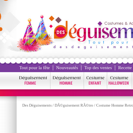
Tout pour la fête
Nouveautés
Top des ventes
Recette
Des Déguisements
/
DÃ©guisement RÃ©tro
/
Costume Homme Retr