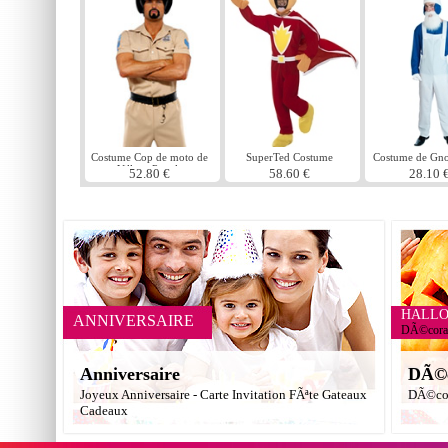
Costume Cop de moto de
SuperTed Costume
Costume de Gn
Village People
52.80 €
58.60 €
28.10 
HALL
ANNIVERSAIRE
DÃ©corat
Anniversaire
DÃ©c
Joyeux Anniversaire - Carte Invitation FÃªte Gateaux
DÃ©cor
Cadeaux