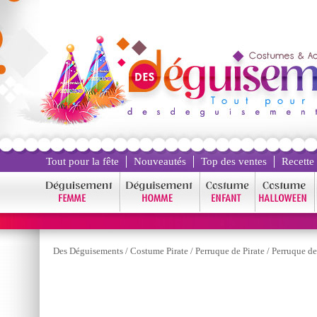
Tout pour la fête
Nouveautés
Top des ventes
Recette
Des Déguisements
/
Costume Pirate
/
Perruque de Pirate
/
Perruque de