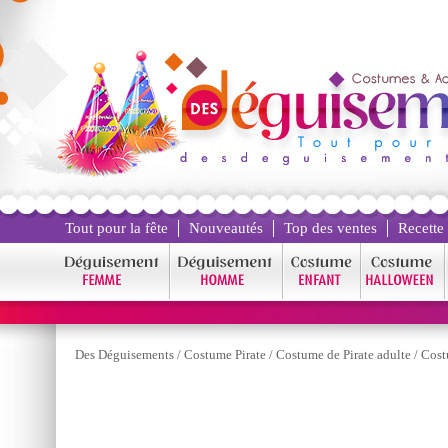
Tout pour la fête
Nouveautés
Top des ventes
Recette
Des Déguisements
/
Costume Pirate
/
Costume de Pirate adulte
/
Cost