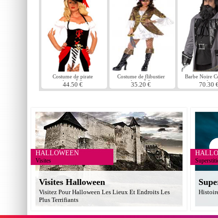
Costume de pirate
Costume de flibustier
Barbe Noire 
beautÃ©
beautÃ©
grande tai
44.50 €
35.20 €
70.30 
HALLOWEEN
HALL
Visites
Superstit
Visites Halloween
Supe
Visitez Pour Halloween Les Lieux Et Endroits Les
Histoir
Plus Terrifiants