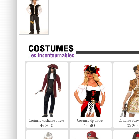
Costume capitaine pirate
Costume de pirate
Costume Sexy 
beautÃ©
steampu
46.80 €
44.50 €
35.20 