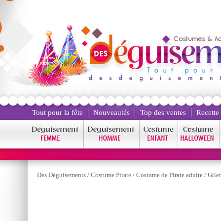
Tout pour la fête
Nouveautés
Top des ventes
Recette
Des Déguisements
/
Costume Pirate
/
Costume de Pirate adulte
/
Gilet