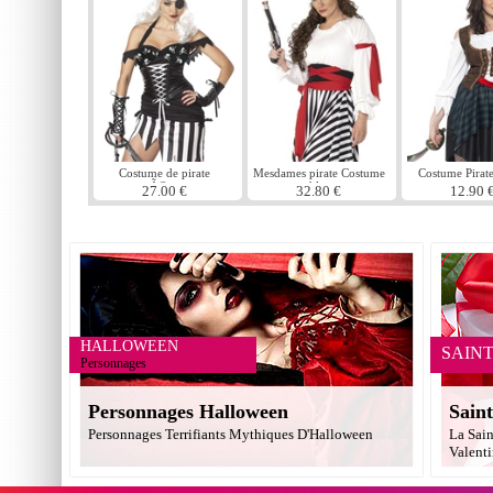
Costume de pirate
Mesdames pirate Costume
Costume Pira
maÃ®tresse
rouge blanc noir
27.00 €
32.80 €
12.90 
HALLOWEEN
SAIN
Personnages
Personnages Halloween
Saint
Personnages Terrifiants Mythiques D'Halloween
La Sain
Valent