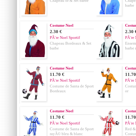
Chapeau or & Set barbe
Chapea
barbe
Costume Noel
Costu
2.30 €
2.30 
PÃ¨re Noel Sportif
PÃ¨re 
Chapeau Bordeaux & Set
Ensem
barbe
barbe 
Costume Noel
Costu
11.70 €
11.70
PÃ¨re Noel Sportif
PÃ¨re 
Costume de Santa de Sport
Costum
Bordeaux
or
Costume Noel
Costu
11.70 €
11.70
PÃ¨re Noel Sportif
PÃ¨re 
Costume de Santa de Sport
Red &
rayÃ© bleu & blanc
Costum