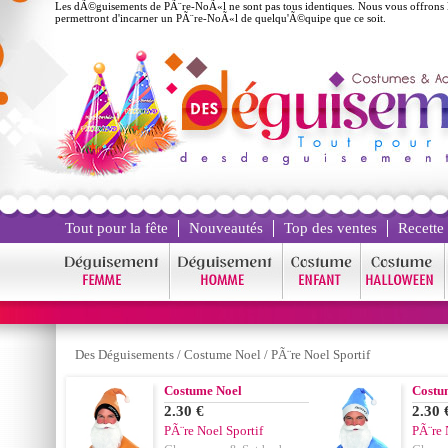
Les dÃ©guisements de PÃ¨re-NoÃ«l ne sont pas tous identiques. Nous vous offrons la 
permettront d'incarner un PÃ¨re-NoÃ«l de quelqu'Ã©quipe que ce soit.
Tout pour la fête
Nouveautés
Top des ventes
Recette
Des Déguisements
/
Costume Noel
/
PÃ¨re Noel Sportif
Costume Noel
Costu
2.30 €
2.30 
PÃ¨re Noel Sportif
PÃ¨re 