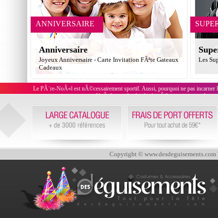
ANNIVERSAIRE
SUPE
Anniversaire
Supe
Joyeux Anniversaire - Carte Invitation FÃªte Gateaux
Les Su
Cadeaux
Le PÃ¨re-NoÃ«l est nÃ©cessairement sportif. Aussi, pourquoi ne pas incarner 
NoÃ«l sportifs afin de s'agrÃ©menter aux couleurs d
Copyright © www.desdeguisements.com To