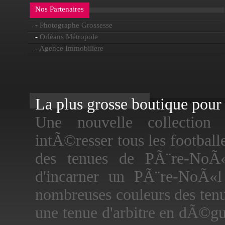
Nos Partenaires
-
Photographe Grossesse
-
Orléans Métropole
-
Agence Immobiliere
La plus grosse boutique pour f
Une nouvelle collectio
intÃ©resser tous les football
des tenues de PÃ¨re-NoÃ«
d'incarner un PÃ¨re-NoÃ«
nombreuses couleurs des ten
une tenue d'arbitre en dÃ©g