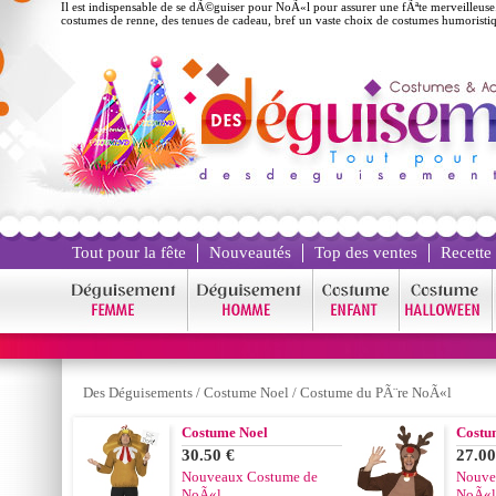
Il est indispensable de se dÃ©guiser pour NoÃ«l pour assurer une fÃªte merveilleu
costumes de renne, des tenues de cadeau, bref un vaste choix de costumes humoristi
Tout pour la fête
Nouveautés
Top des ventes
Recette
Des Déguisements
/
Costume Noel
/
Costume du PÃ¨re NoÃ«l
Costume Noel
Costu
30.50 €
27.00
Nouveaux Costume de
Nouve
NoÃ«l
NoÃ«l