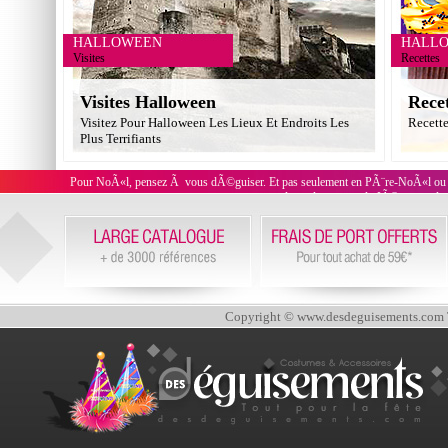
HALLOWEEN
HALL
Visites
Recettes
Visites Halloween
Rece
Visitez Pour Halloween Les Lieux Et Endroits Les
Recett
Plus Terrifiants
Pour NoÃ«l, pensez Ã vous dÃ©guiser. Et pas seulement en PÃ¨re-NoÃ«l ou 
cadeau, des tenues de JÃ©sus ou de 
Copyright © www.desdeguisements.com To