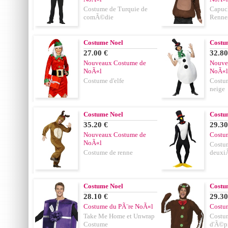
Costume de Turquie de
Capuch
comÃ©die
Renne
Costume Noel
Costu
27.00 €
32.80
Nouveaux Costume de
Nouve
NoÃ«l
NoÃ«l
Costume d'elfe
Costu
neige
Costume Noel
Costu
35.20 €
29.30
Nouveaux Costume de
Costu
NoÃ«l
Costu
Costume de renne
deuxi
Costume Noel
Costu
28.10 €
29.30
Costume du PÃ¨re NoÃ«l
Costu
Take Me Home et Unwrap
Costu
Costume
d'Ã©p