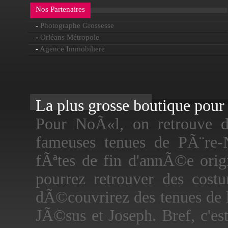
Nos Partenaires
-
Photographe Grossesse
-
Orléans Métropole
-
Agence Immobiliere
La plus grosse boutique pour f
Pour NoÃ«l, on retrouve 
fameuses tenues de PÃ¨re-
fÃªtes de fin d'annÃ©e origi
pourrez retrouver des cos
dÃ©couvrirez des tenues de lu
JÃ©sus et Joseph. Bref, c'e