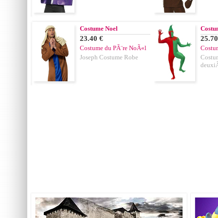
Costume Noel
Costu
23.40 €
25.70
Costume du PÃ¨re NoÃ«l
Costu
Joseph Costume Robe
Costu
deuxi