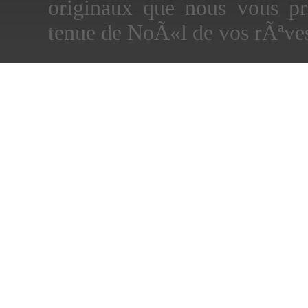
originaux que nous vous p
tenue de NoÃ«l de vos rÃªve