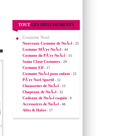
TOUT
LES DÉGUISEMENTS
Costume Noel
Nouveaux Costume de NoÃ«l
- 25
Costume MÃ¨re NoÃ«l
- 44
Costume du PÃ¨re NoÃ«l
- 15
Santa Claus Costumes
- 29
Costume Elf
- 17
Costume NoÃ«l pour enfant
- 25
PÃ¨re Noel Sportif
- 12
Chaussettes de NoÃ«l
- 15
Chapeaux de NoÃ«l
- 32
Cadeaux de NoÃ«l coquin
- 9
Accessoires de NoÃ«l
- 46
Ailes & Halos
- 17