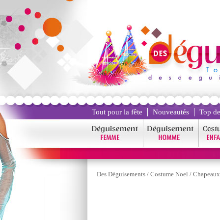
Tout pour la fête
Nouveautés
Top de
Des Déguisements
/
Costume Noel
/
Chapeaux