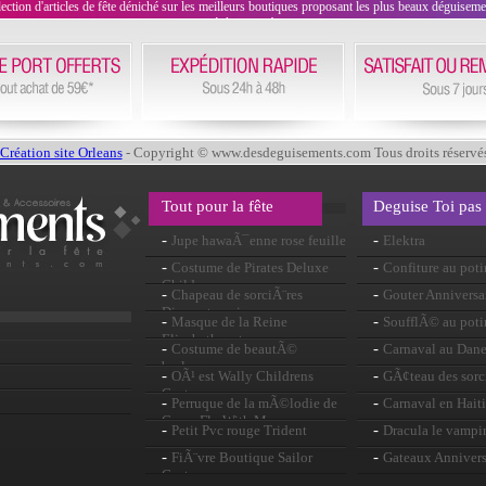
on d'articles de fête déniché sur les meilleurs boutiques proposant les plus beaux déguisements
évènement !
Création site Orleans
- Copyright © www.desdeguisements.com Tous droits réservé
Tout pour la fête
Deguise Toi pas
-
-
Jupe hawaÃ¯enne rose feuille
Elektra
-
-
Costume de Pirates Deluxe
Confiture au pot
Childens
-
-
Chapeau de sorciÃ¨res
Gouter Anniversa
Diamante noir
-
-
Masque de la Reine
SoufflÃ© au poti
Elizabeth carte
-
-
Costume de beautÃ©
Carnaval au Dan
burlesque
-
-
OÃ¹ est Wally Childrens
GÃ¢teau des sorc
Costume
-
-
Perruque de la mÃ©lodie de
Carnaval en Haiti
Come Fly With Me
-
-
Petit Pvc rouge Trident
Dracula le vampi
-
-
FiÃ¨vre Boutique Sailor
Gateaux Annivers
Costume