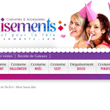
s ventes
Recette de Gateaux
 de NoÃ«l
/
Miss Santa Hat