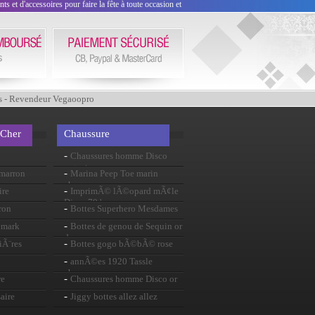
 et d'accessoires pour faire la fête à toute occasion et
s - Revendeur Vegaoopro
 Cher
Chaussure
-
Chaussures homme Disco
argent
-
imarron
Marina Peep Toe marin
chaussure
-
ire
ImprimÃ© lÃ©opard mÃ¢le
Disco 70 ' s
-
ron
Bottes Superhero Mesdames
-
emark
Bottes de genou de Sequin or
dames
-
iÃ¨res
Bottes gogo bÃ©bÃ© rose
-
annÃ©es 1920 Tassle
chaussures
-
re
Chaussures homme Disco or
-
aire
Jiggy bottes allez allez