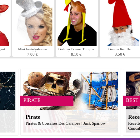
gent
Mini haut-de-forme
Gobbler Bonnet Turquie
Gnome Red Hat
argent fiÃ¨vre
chapeau tissu
7.00 €
8.10 €
3.50 €
PIRATE
BEST
Pirate
Rece
Pirates & Corsaires Des Caraibes ! Jack Sparrow
Recett
Cupcak