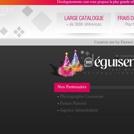
Desdeguisements.com vous propose la plus grande sélecti
Creation site by Freeseo
Nos Partenaires
-
Photographe Grossesse
-
Futurs Parents
-
Agence Immobiliere