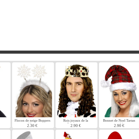
Flocon de neige Boppers
Rois joyaux de la
Bonnet de Noel Tartan
blanc
Couronne or
rouge blanc
2.30 €
2.90 €
2.90 €