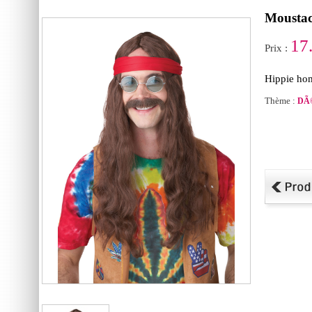
Moustac
17
Prix :
Hippie ho
Thème :
DÃ©