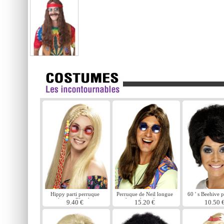
Hippy parti perruque
Perruque de Neil longue
60 ' s Beehive 
longue Blonde
ligne droite brun
noir
9.40 €
15.20 €
10.50 