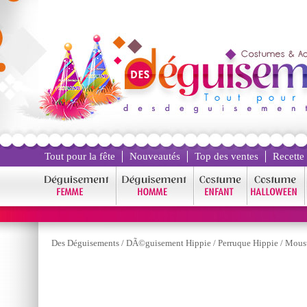
Tout pour la fête
Nouveautés
Top des ventes
Recette
Des Déguisements
/
DÃ©guisement Hippie
/
Perruque Hippie
/
Moust