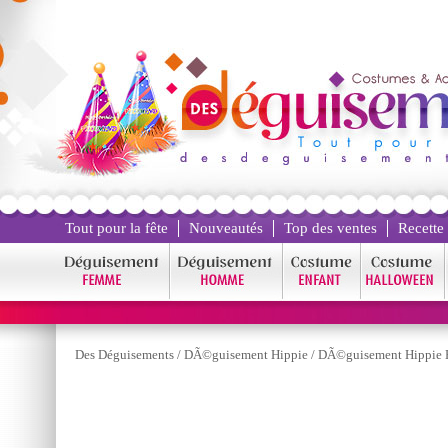
Tout pour la fête
Nouveautés
Top des ventes
Recette
Des Déguisements
/
DÃ©guisement Hippie
/
DÃ©guisement Hippie