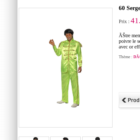
60 Serg
41
Prix :
ÃŠtre mem
poivre le s
avec or ef
Thème :
DÃ©