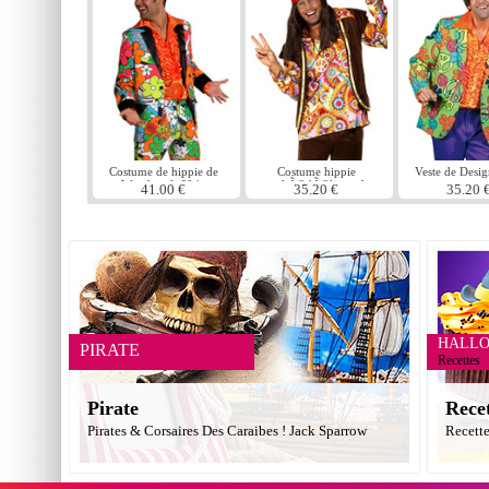
Costume de hippie de
Costume hippie
Veste de Desig
Woodstock 60 ' s
psychÃ©dÃ©lique des
paix magi
41.00 €
35.20 €
35.20 
annÃ©es 1960
HALL
PIRATE
Recettes
Pirate
Rece
Pirates & Corsaires Des Caraibes ! Jack Sparrow
Recett