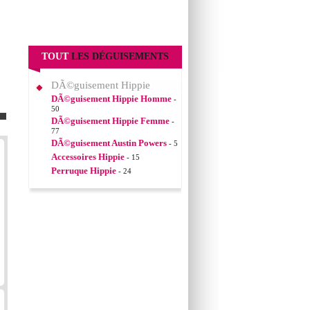
TOUT
LES DÉGUISEMENTS
DÃ©guisement Hippie
DÃ©guisement Hippie Homme
-
50
DÃ©guisement Hippie Femme
-
77
DÃ©guisement Austin Powers
- 5
Accessoires Hippie
- 15
Perruque Hippie
- 24