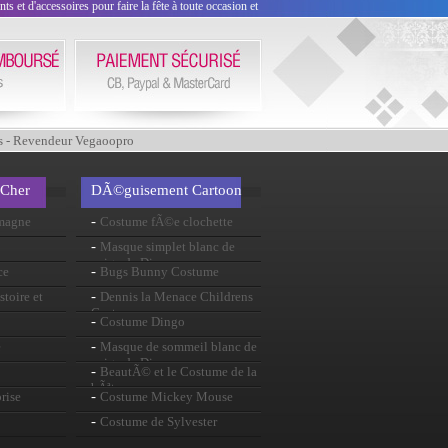
 et d'accessoires pour faire la fête à toute occasion et
s - Revendeur Vegaoopro
 Cher
DÃ©guisement Cartoon
-
emagne
Costume fÃ©e clochette
-
Masque simplet blanc de
neige de Disney
-
ce
Bugs Bunny Costume
-
stoire et
Dennis la Menace Childrens
Costume
-
Costume Dingo
-
e
Masque de sommeil blanc de
neige de Disney
-
BeautÃ© et le Costume de la
bÃªte
-
rise
Costume Mickey Mouse
-
Costume de Sylvester