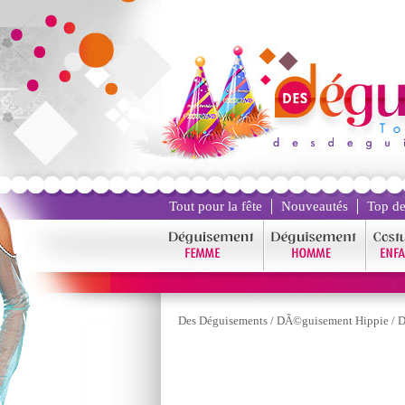
Tout pour la fête
Nouveautés
Top de
Des Déguisements
/
DÃ©guisement Hippie
/
D