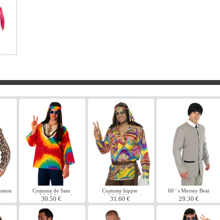
ssion
Costume de Sam
Costume hippie
60 ' s Mersey Beat
e
psychÃ©dÃ©lique des
psychÃ©dÃ©lique des
costume
30.50 €
31.60 €
29.30 €
annÃ©es 60
annÃ©es 60