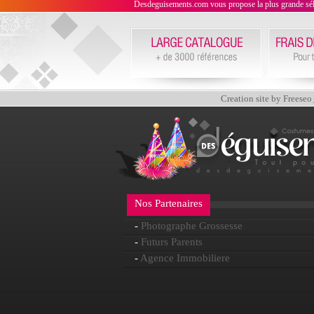
Desdeguisements.com vous propose la plus grande sélecti
Creation site by Freeseo
Nos Partenaires
-
Photographe Grossesse
-
Futurs Parents
-
Agence Immobiliere