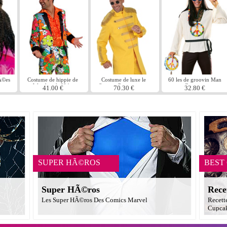
Ã©es
Costume de hippie de
Costume de luxe le
60 les de groovin Man
u
Woodstock 60 ' s
Sergent Pepper jaune
Costume
41.00 €
70.30 €
32.80 €
SUPER HÃ©ROS
BEST
Super HÃ©ros
Rece
Les Super HÃ©ros Des Comics Marvel
Recett
Cupcak