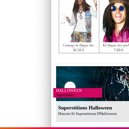
Costume de Hippie des
Kit Hippie des ann
annÃ©es 60 Mens
60 avec bandea
30.50 €
7.00 €
HALLOWEEN
Superstitions
Superstitions Halloween
Histoire Et Superstitions D'Halloween