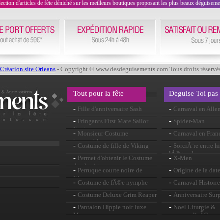
on d'articles de fête déniché sur les meilleurs boutiques proposant les plus beaux déguisements
évènement !
Création site Orleans
- Copyright © www.desdeguisements.com Tous droits réservé
Tout pour la fête
Deguise Toi pas
-
-
Fille d'anniversaire Sash
Carnaval en All
-
-
Fringants First Mate Sailor
Spider-Man
Costume
-
-
Monsieur Costume
Carnaval en Fran
incroyable
-
-
Costume de fille de Viking
SorciÃ¨re entre hi
lÃ©gendes
-
-
Permet d'obtenir le Costume
X-Men
de physique
-
-
Perruque courte noire de
Origine de la dat
Glam
-
-
Costume de fÃ©e nymphe
Carnaval Histoire
-
-
Costume Deluxe Grim Reaper
Anniversaire Surp
-
-
Pantalon Hippie noir luxe
Noel Liturgie &
Mens
personnalisÃ©e