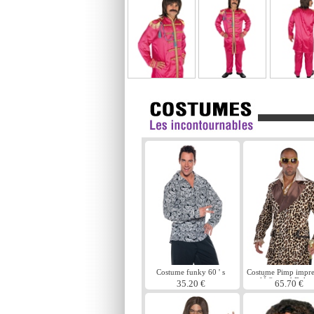
Costume funky 60 ' s
Costume Pimp impre
lÃ©opard Delux
35.20 €
65.70 €