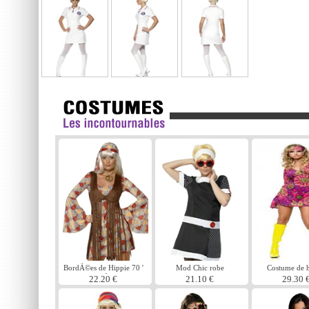
BordÃ©es de Hippie 70 '
Mod Chic robe
Costume de h
s robe
22.20 €
21.10 €
29.30 