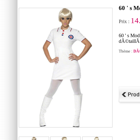
60 ' s 
14
Prix :
60 ' s Mo
dÃ©taillÃ©
Thème :
DÃ©