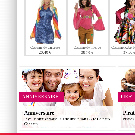
Costume de danseuse
Costume de miel de
Costume Robe d
Groovy Mesdames
Woodstock
' s Fanta
23.40 €
38.70 €
37.50 
ANNIVERSAIRE
PIRAT
Anniversaire
Pirat
Joyeux Anniversaire - Carte Invitation FÃªte Gateaux
Pirates
Cadeaux