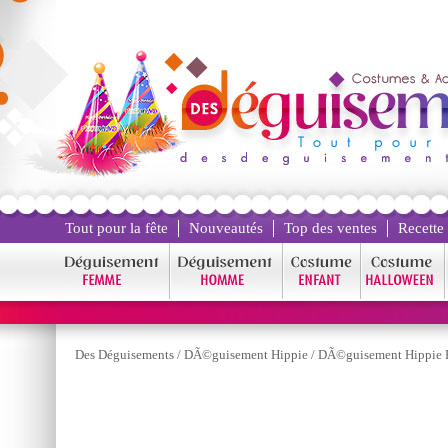
Tout pour la fête
Nouveautés
Top des ventes
Recette
Des Déguisements
/
DÃ©guisement Hippie
/
DÃ©guisement Hippie