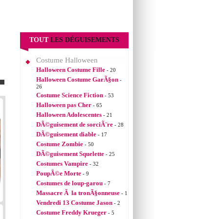
TOUT
LES DÉGUISEMENTS
Costume Halloween
Halloween Costume Fille
- 20
Halloween Costume GarÃ§on
-
26
Costume Science Fiction
- 53
Halloween pas Cher
- 65
Halloween Adolescentes
- 21
DÃ©guisement de sorciÃ¨re
- 28
DÃ©guisement diable
- 17
Costume Zombie
- 50
DÃ©guisement Squelette
- 25
Costumes Vampire
- 32
PoupÃ©e Morte
- 9
Costumes de loup-garou
- 7
Massacre Ã la tronÃ§onneuse
- 1
Vendredi 13 Costume Jason
- 2
Costume Freddy Krueger
- 5