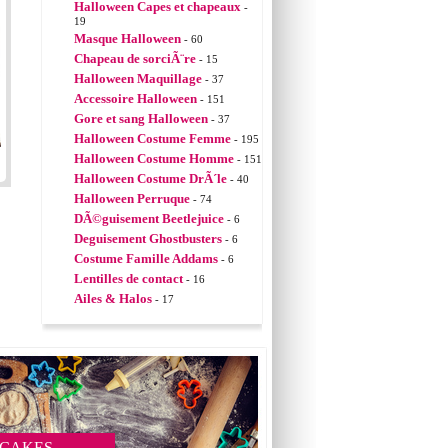
Halloween Capes et chapeaux
-
19
Masque Halloween
- 60
Chapeau de sorciÃ¨re
- 15
Halloween Maquillage
- 37
Accessoire Halloween
- 151
Gore et sang Halloween
- 37
Halloween Costume Femme
- 195
Halloween Costume Homme
- 151
Halloween Costume DrÃ´le
- 40
Halloween Perruque
- 74
DÃ©guisement Beetlejuice
- 6
Deguisement Ghostbusters
- 6
Costume Famille Addams
- 6
Lentilles de contact
- 16
Ailes & Halos
- 17
 CAKES