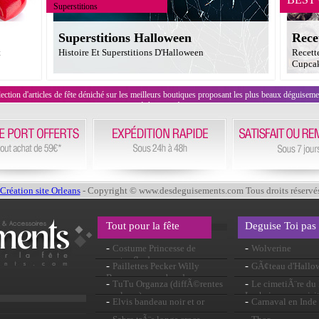
Superstitions
Superstitions Halloween
Rece
t
Histoire Et Superstitions D'Halloween
Recett
Cupcak
on d'articles de fête déniché sur les meilleurs boutiques proposant les plus beaux déguisements
évènement !
Création site Orleans
- Copyright © www.desdeguisements.com Tous droits réservé
Tout pour la fête
Deguise Toi pas
-
-
Costume Princesse de
Wolverine
pantoufle de verre
-
-
Paillettes Pecker Willy
GÃ¢teau d'Hallo
Boppers sur un bandeau
-
-
TuTu Organza (diffÃ©rentes
Le cimetiÃ¨re du
couleurs)
Lachaise : une vis
-
-
Elvis bandeau noir et or
Carnaval en Inde