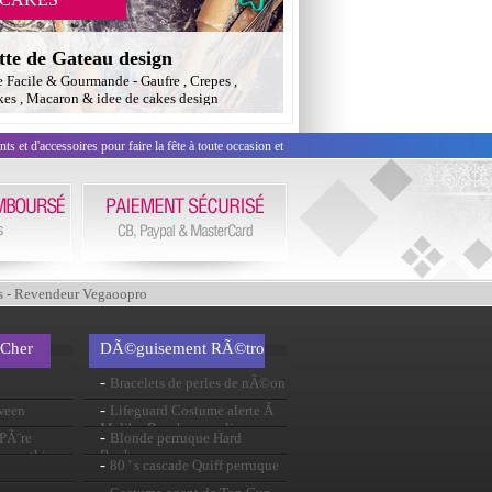
tte de Gateau design
e Facile & Gourmande - Gaufre , Crepes ,
es , Macaron & idee de cakes design
 et d'accessoires pour faire la fête à toute occasion et
s - Revendeur Vegaoopro
 Cher
DÃ©guisement RÃ©tro
-
Bracelets de perles de nÃ©on
-
ween
Lifeguard Costume alerte Ã
Malibu Beach masculine
-
 PÃ¨re
Blonde perruque Hard
ite mythique
Rocker
-
80 ' s cascade Quiff perruque