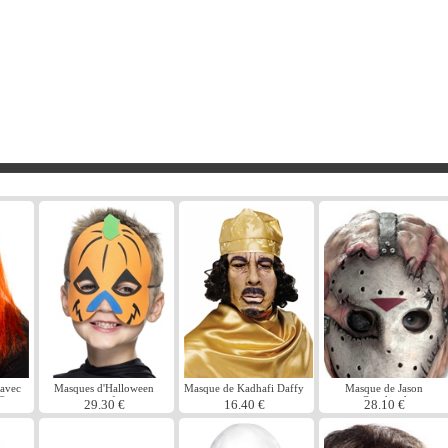
 avec
Masques d'Halloween
Masque de Kadhafi Daffy
Masque de Jason
Ã©on
pour enfants
Overhead
29.30 €
16.40 €
28.10 €