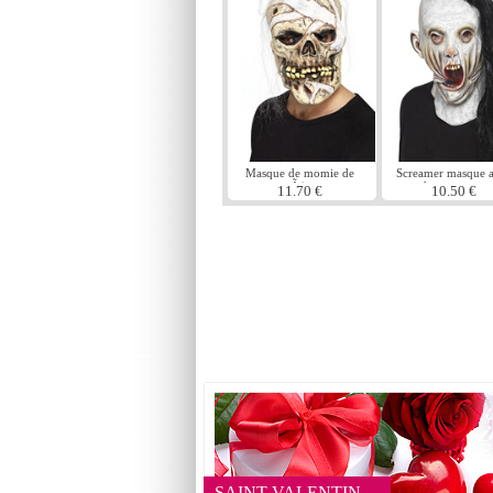
Masque de momie de
Screamer masque 
crÃ¢ne
cheveux noirs
11.70 €
10.50 €
SAINT VALENTIN