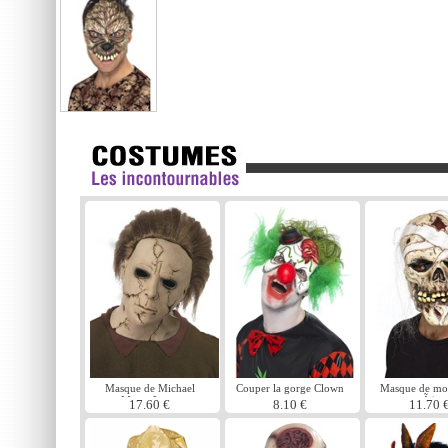
Masque de Michael
Couper la gorge Clown
Masque de mo
Myers Latex
masque uniquement
crÃ¢ne
17.60 €
8.10 €
11.70 