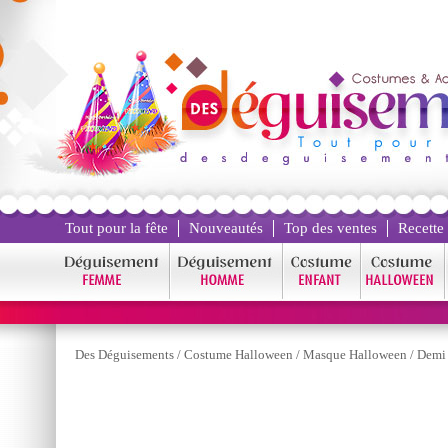
Tout pour la fête
Nouveautés
Top des ventes
Recette
Des Déguisements
/
Costume Halloween
/
Masque Halloween
/
Demi 