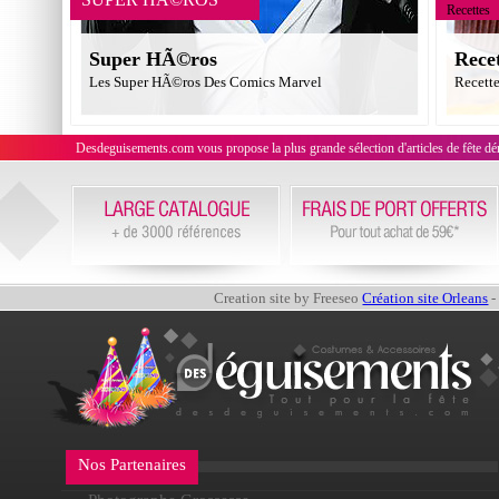
Recettes
Super HÃ©ros
Rece
Les Super HÃ©ros Des Comics Marvel
Recett
Desdeguisements.com vous propose la plus grande sélection d'articles de fête déni
Creation site by Freeseo
Création site Orleans
-
Nos Partenaires