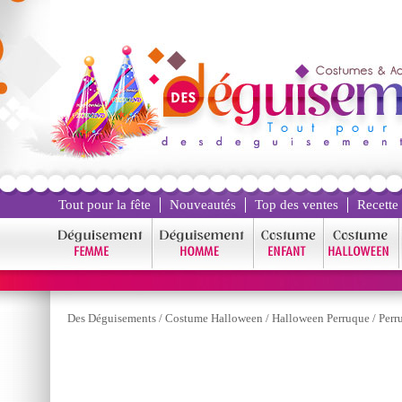
Tout pour la fête
Nouveautés
Top des ventes
Recette
Des Déguisements
/
Costume Halloween
/
Halloween Perruque
/
Perr