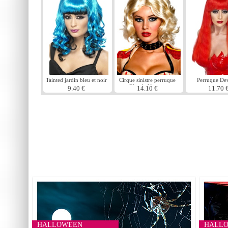
Tainted jardin bleu et noir
Cirque sinistre perruque
Perruque Dev
perruque
Blonde Vintage
9.40 €
14.10 €
11.70 
HALLOWEEN
HALL