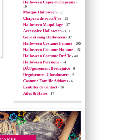
Halloween Capes et chapeaux
-
19
Masque Halloween
- 60
Chapeau de sorciÃ¨re
- 15
Halloween Maquillage
- 37
Accessoire Halloween
- 151
Gore et sang Halloween
- 37
Halloween Costume Femme
- 195
Halloween Costume Homme
- 151
Halloween Costume DrÃ´le
- 40
Halloween Perruque
- 74
DÃ©guisement Beetlejuice
- 6
Deguisement Ghostbusters
- 6
Costume Famille Addams
- 6
Lentilles de contact
- 16
Ailes & Halos
- 17
 CAKES