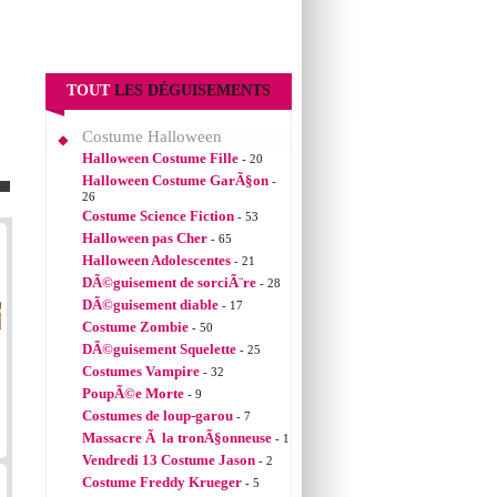
TOUT
LES DÉGUISEMENTS
Costume Halloween
Halloween Costume Fille
- 20
Halloween Costume GarÃ§on
-
26
Costume Science Fiction
- 53
Halloween pas Cher
- 65
Halloween Adolescentes
- 21
DÃ©guisement de sorciÃ¨re
- 28
DÃ©guisement diable
- 17
Costume Zombie
- 50
DÃ©guisement Squelette
- 25
Costumes Vampire
- 32
PoupÃ©e Morte
- 9
Costumes de loup-garou
- 7
Massacre Ã la tronÃ§onneuse
- 1
Vendredi 13 Costume Jason
- 2
Costume Freddy Krueger
- 5