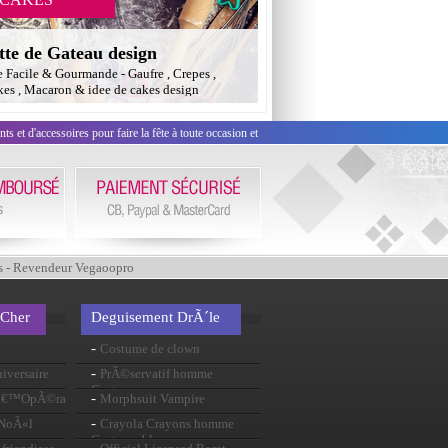
tte de Gateau design
e Facile & Gourmande - Gaufre , Crepes ,
es , Macaron & idee de cakes design
 et d'accessoires pour faire la fête à toute occasion et
s - Revendeur Vegaoopro
 Cher
Deguisement DrÃ´le
-
Costume de clown
-
iversaire
PrÃ©servatif homme
Costume
-
 lâ€™OpÃ©ra
Morphsuit Vampire
-
 NoÃ«l
Crayola Crayons homme
Costume bleu