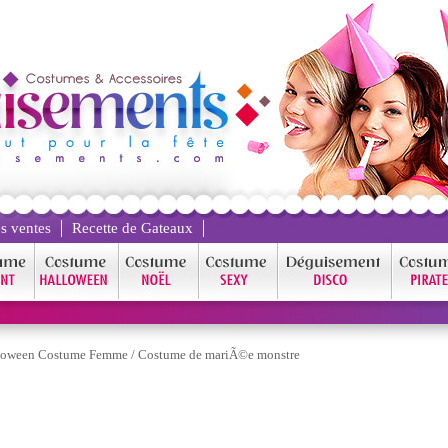
s ventes
Recette de Gateaux
loween Costume Femme
/
Costume de mariÃ©e monstre