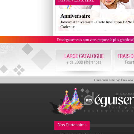
Anniversaire
Joyeux Anniversaire - Carte Invitation FÃªte
Cadeaux
Desdeguisements.com vous propose la plus grande sélecti
Creation site by Freeseo
Nos Partenaires