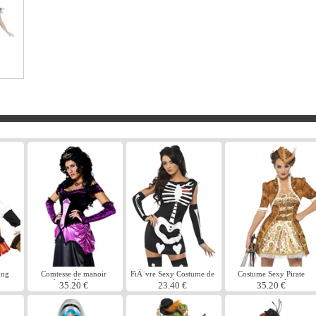
ing
Comtesse de manoir
FiÃ¨vre Sexy Costume de
Costume Sexy Pirate
gothique Nocturna
squelette
steampunk
35.20 €
23.40 €
35.20 €
Costume