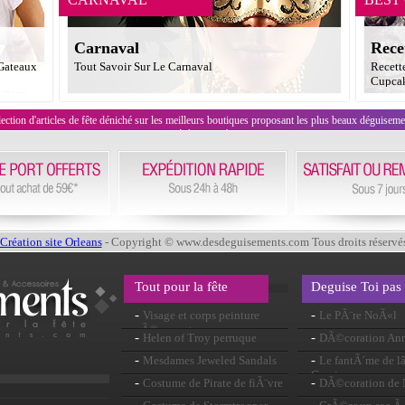
Carnaval
Rece
 Gateaux
Tout Savoir Sur Le Carnaval
Recett
Cupcak
on d'articles de fête déniché sur les meilleurs boutiques proposant les plus beaux déguisements
évènement !
Création site Orleans
- Copyright © www.desdeguisements.com Tous droits réservé
Tout pour la fête
Deguise Toi pas
-
-
Visage et corps peinture
Le PÃ¨re NoÃ«l
nÃ©on vert
-
-
Helen of Troy perruque
DÃ©coration Ann
-
-
Mesdames Jeweled Sandals
Le fantÃ´me de
Garnier
-
-
Costume de Pirate de fiÃ¨vre
DÃ©coration de