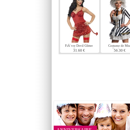
FiÃ¨vre Devil Glitter
Costume de Mis
Costume
Beetlejuice
31.60 €
56.30 €
ANNIVERSAIRE