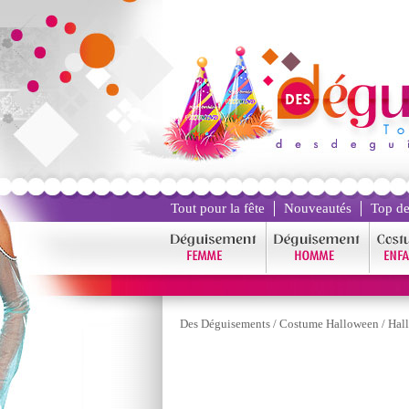
Tout pour la fête
Nouveautés
Top de
Des Déguisements
/
Costume Halloween
/
Hal