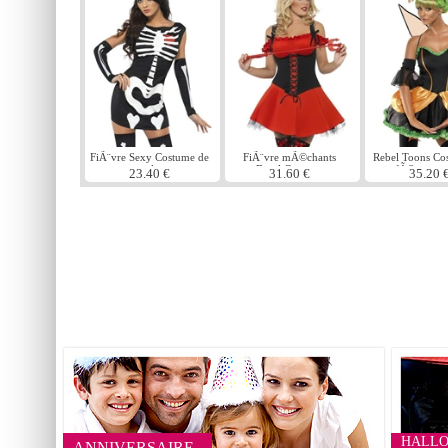
FiÃ¨vre Sexy Costume de
FiÃ¨vre mÃ©chants
Rebel Toons Co
squelette
Devil Costume
fÃ©e citrou
23.40 €
31.60 €
35.20 
HALL
ANNIVERSAIRE