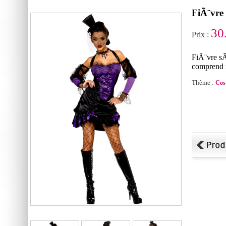
FiÃ¨vre
30
Prix :
FiÃ¨vre sÃ
comprend 
Thème :
Cos