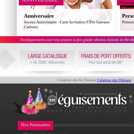
Personna
Anniversaire
Pers
Joyeux Anniversaire - Carte Invitation FÃªte Gateaux
Person
Cadeaux
Desdeguisements.com vous propose la plus grande sélection d'articles de fête déni
Creation site by Freeseo
Création site Orleans
-
Nos Partenaires