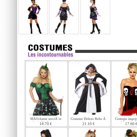
MÃ©chante sorciÃ¨re
Costume Deluxe Robe Ã
Costume impres
Light Up Costume
capuchon
fiÃ¨vre cr
18.70 €
21.10 €
17.60 