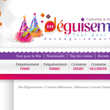
Tout pour la fête
Nouveautés
Top des ventes
Recette
Des Déguisements
/
Costume Halloween
/
Halloween Costume Femm