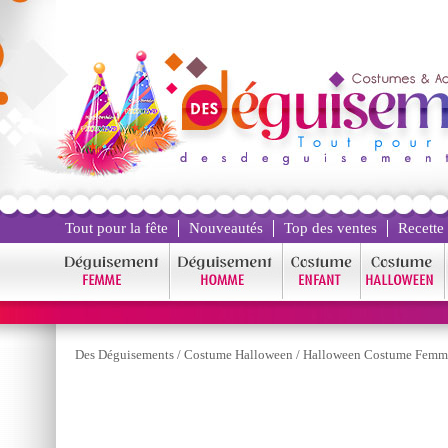
Tout pour la fête
Nouveautés
Top des ventes
Recette
Des Déguisements
/
Costume Halloween
/
Halloween Costume Femm