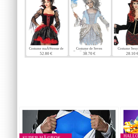
Costume maÃ®tresse de
Costume de Seven
Costume Sex
minuit
Deadly Sins paresseux
52.80 €
38.70 €
28.10 
HALL
SUPER HÃ©ROS