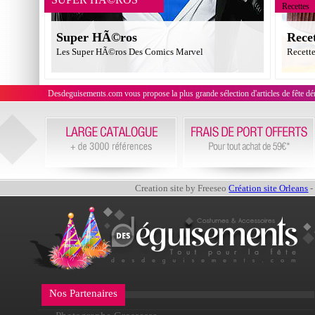
Recettes
Super HÃ©ros
Rece
Les Super HÃ©ros Des Comics Marvel
Recett
Desdeguisements.com vous propose la plus grande sélection d'articles de fête déni
Creation site by Freeseo
Création site Orleans
-
Nos Partenaires