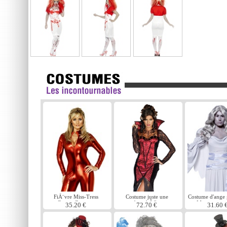
FiÃ¨vre Miss-Tress
Costume juste une
Costume d'ange 
Catsuit Costume
bouchÃ©e
Manor cimet
35.20 €
72.70 €
31.60 