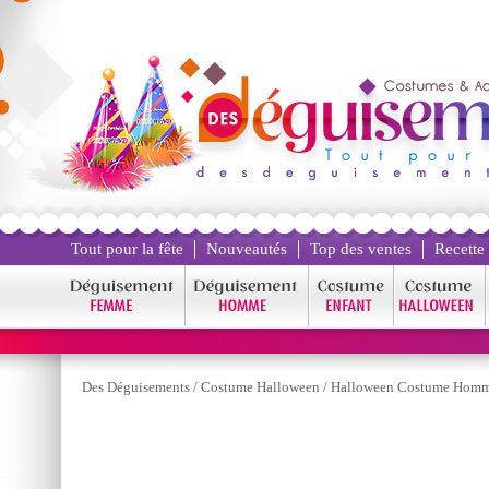
Tout pour la fête
Nouveautés
Top des ventes
Recette
Des Déguisements
/
Costume Halloween
/
Halloween Costume Hom