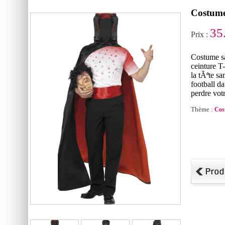
Costume
35
Prix :
Costume sa
ceinture T
la tÃªte sa
football da
perdre vot
Thème :
Cos