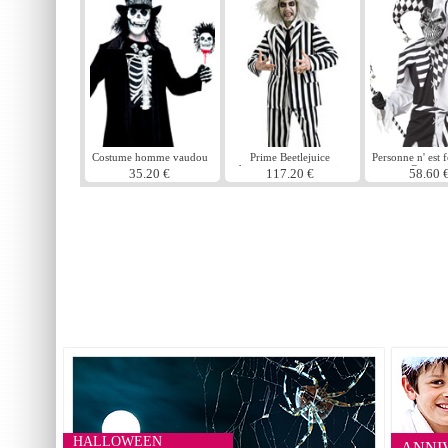
Costume homme vaudou
Prime Beetlejuice
Personne n' est f
deguisement y compris
Costum
35.20 €
117.20 €
58.60 
Kit de maquillage &
perruque
HALLOWEEN
ANNI