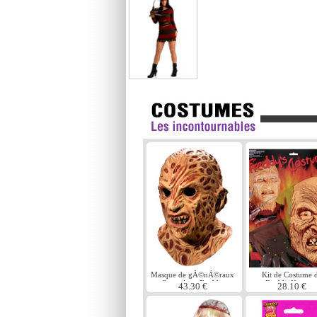
Masque de gÃ©nÃ©raux
Kit de Costume 
Super luxe Freddy
Freddy Kruege
43.30 €
28.10 €
Krueger