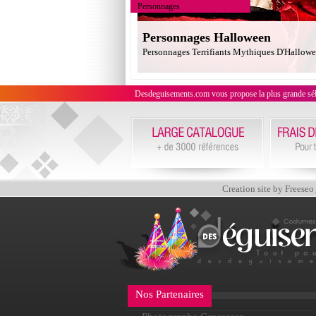
Personnages
Personnages Halloween
Personnages Terrifiants Mythiques D'Hallow
Desdeguisements.com vous propose la plus grande sélecti
Creation site by Freeseo
Nos Partenaires