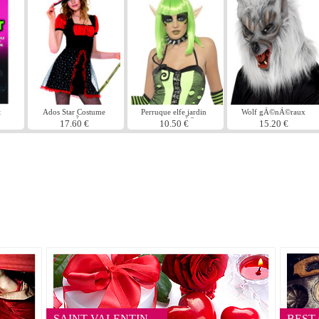
t
Ados Star Costume
Perruque elfe jardin
Wolf gÃ©nÃ©raux
e
sorciÃ¨re
contaminÃ©
masque argent
17.60 €
10.50 €
15.20 €
caoutchouc fourrure
SAINT VALENTIN
BEST