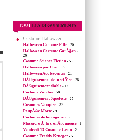
TOUT
LES DÉGUISEMENTS
Costume Halloween
Halloween Costume Fille
- 20
Halloween Costume GarÃ§on
-
26
Costume Science Fiction
- 53
Halloween pas Cher
- 65
Halloween Adolescentes
- 21
DÃ©guisement de sorciÃ¨re
- 28
DÃ©guisement diable
- 17
Costume Zombie
- 50
DÃ©guisement Squelette
- 25
Costumes Vampire
- 32
PoupÃ©e Morte
- 9
Costumes de loup-garou
- 7
Massacre Ã la tronÃ§onneuse
- 1
Vendredi 13 Costume Jason
- 2
Costume Freddy Krueger
- 5