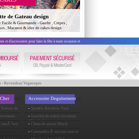
tte de Gateau design
e Facile & Gourmande - Gaufre , Crepes ,
es , Macaron & idee de cakes design
 et d'accessoires pour faire la fête à toute occasion et
s - Revendeur Vegaoopro
 Cher
Accessoire Deguisement
-
Torture de
Sparkle Rainbow Tutu
 visite
-
iversaire
lunettes de soleil circulaire
40 ' s Style
-
s CaraÃ¯bes
Chats de queue Black
-
Cuissardes Ã rayures noir et
violet