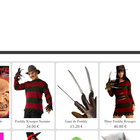
de
Freddy Krueger Sweater
Gant de Freddy
Mme Freddy Krueger
r
Deluxe
Halloween Costume
34.00 €
15.20 €
46.80 €