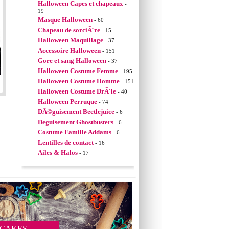
Halloween Capes et chapeaux
-
19
Masque Halloween
- 60
Chapeau de sorciÃ¨re
- 15
Halloween Maquillage
- 37
Accessoire Halloween
- 151
Gore et sang Halloween
- 37
Halloween Costume Femme
- 195
Halloween Costume Homme
- 151
Halloween Costume DrÃ´le
- 40
Halloween Perruque
- 74
DÃ©guisement Beetlejuice
- 6
Deguisement Ghostbusters
- 6
Costume Famille Addams
- 6
Lentilles de contact
- 16
Ailes & Halos
- 17
 CAKES