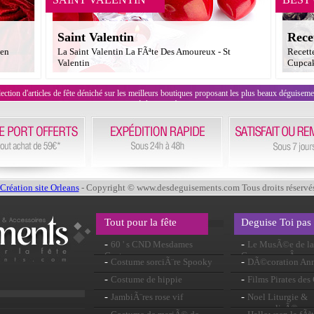
Saint Valentin
Rece
een
La Saint Valentin La FÃªte Des Amoureux - St
Recett
Valentin
Cupcak
on d'articles de fête déniché sur les meilleurs boutiques proposant les plus beaux déguisements
évènement !
Création site Orleans
- Copyright © www.desdeguisements.com Tous droits réservé
Tout pour la fête
Deguise Toi pas
-
-
60 ' s CND Mesdames
Le MusÃ©e de la 
Costume
CarcassonneÂ : une
-
-
Costume sorciÃ¨re Spooky
DÃ©coration Ann
historiqueÂ !
-
-
Costume de hippie
Films Pirates de
-
-
JambiÃ¨res rose vif
Noel Liturgie &
personnalisÃ©e