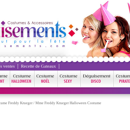
s ventes
Recette de Gateaux
tume Freddy Krueger
/
Mme Freddy Krueger Halloween Costume