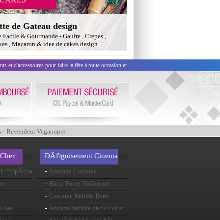
tte de Gateau design
e Facile & Gourmande - Gaufre , Crepes ,
es , Macaron & idee de cakes design
 et d'accessoires pour faire la fête à toute occasion et
s - Revendeur Vegaoopro
 Cher
DÃ©guisement Cinema
-
 lâ€™OpÃ©ra
Amidala Costume
-
re
Harry Potter Voldemort
Childrens Costume
-
Costume Rubble Betty
-
s Bas
Addams famille oncle Fester
Costume