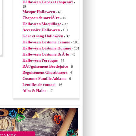
Halloween Capes et chapeaux
-
19
Masque Halloween
- 60
Chapeau de sorciÃ¨re
- 15
Halloween Maquillage
- 37
Accessoire Halloween
- 151
Gore et sang Halloween
- 37
Halloween Costume Femme
- 195
Halloween Costume Homme
- 151
Halloween Costume DrÃ´le
- 40
Halloween Perruque
- 74
DÃ©guisement Beetlejuice
- 6
Deguisement Ghostbusters
- 6
Costume Famille Addams
- 6
Lentilles de contact
- 16
Ailes & Halos
- 17
 CAKES