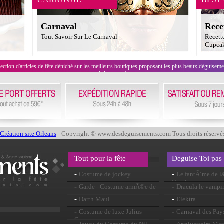
Carnaval
Rece
Tout Savoir Sur Le Carnaval
Recett
Cupcak
on d'articles de fête déniché sur les meilleurs boutiques proposant les plus beaux déguisements
évènement !
Création site Orleans
- Copyright © www.desdeguisements.com Tous droits réservé
Tout pour la fête
Deguise Toi pas
-
-
Costume de jockey
Le fantÃ´me de
Garnier
-
-
Garde - Costume armÃ©e de
Dracula le vampi
papa
-
-
Darth Maul
Elektra
-
-
Costume de luxe Julius
Carnaval des Pay
Caesar