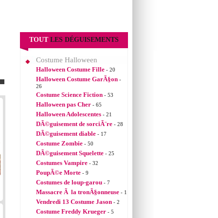
TOUT
LES DÉGUISEMENTS
Costume Halloween
Halloween Costume Fille
- 20
Halloween Costume GarÃ§on
-
26
Costume Science Fiction
- 53
Halloween pas Cher
- 65
Halloween Adolescentes
- 21
DÃ©guisement de sorciÃ¨re
- 28
DÃ©guisement diable
- 17
Costume Zombie
- 50
DÃ©guisement Squelette
- 25
Costumes Vampire
- 32
PoupÃ©e Morte
- 9
Costumes de loup-garou
- 7
Massacre Ã la tronÃ§onneuse
- 1
Vendredi 13 Costume Jason
- 2
Costume Freddy Krueger
- 5