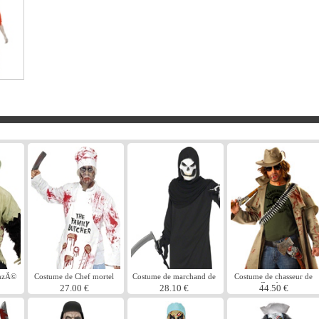
anzÃ©
Costume de Chef mortel
Costume de marchand de
Costume de chasseur de
mort
Zombie
27.00 €
28.10 €
44.50 €