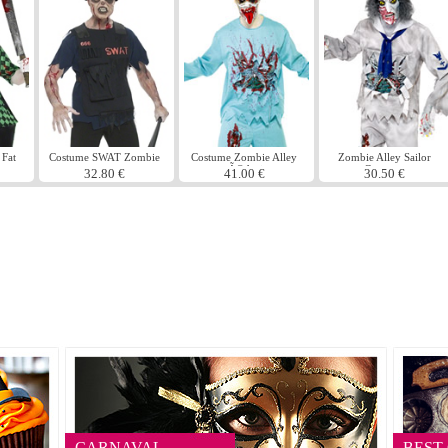
 Fat
Costume SWAT Zombie
Costume Zombie Alley
Zombie Alley Sailor
mÃ©decin
Costume
32.80 €
41.00 €
30.50 €
CARNAVAL
BEST