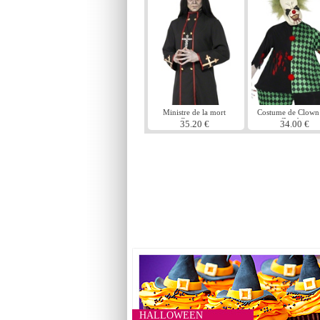
Ministre de la mort
Costume de Clown
Costume
Zombie
35.20 €
34.00 €
HALLOWEEN