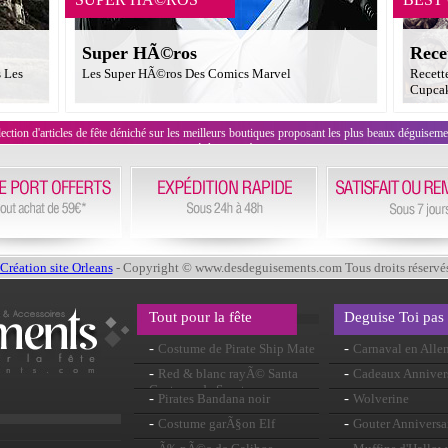
Super HÃ©ros
Rece
s Les
Les Super HÃ©ros Des Comics Marvel
Recett
Cupcak
on d'articles de fête déniché sur les meilleurs boutiques proposant les plus beaux déguisements
évènement !
Création site Orleans
- Copyright © www.desdeguisements.com Tous droits réservé
Tout pour la fête
Deguise Toi pas
-
-
Costume de Pirate Ship Mate
Carnaval en All
-
-
Red & blanc rayÃ© Santa
Cadeaux Anniver
Costume de Sport
-
-
Pirates Bandana noir
Wolverine
-
-
Costume garÃ§on Elf
Gouter Anniversa