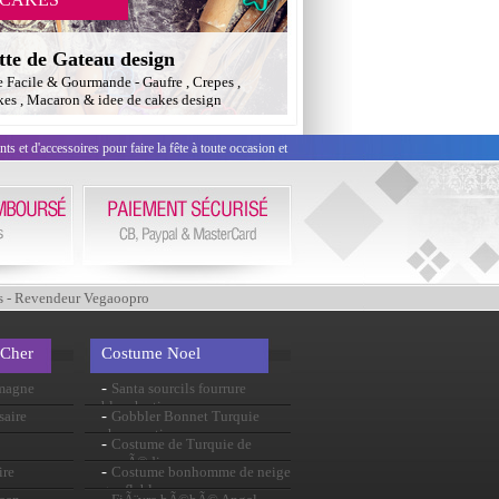
tte de Gateau design
e Facile & Gourmande - Gaufre , Crepes ,
es , Macaron & idee de cakes design
 et d'accessoires pour faire la fête à toute occasion et
s - Revendeur Vegaoopro
 Cher
Costume Noel
-
emagne
Santa sourcils fourrure
blanche tissu
-
saire
Gobbler Bonnet Turquie
chapeau tissu
-
Costume de Turquie de
comÃ©die
-
ire
Costume bonhomme de neige
gonflable