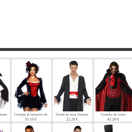
stume
Costume de tentatrice de
Goutte de sang Vampire
Costume de comte
Transylvanie
Costume
sanguinaire
55.10 €
22.20 €
42.20 €