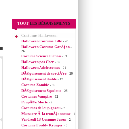
TOUT
LES DÉGUISEMENTS
Costume Halloween
Halloween Costume Fille
- 20
Halloween Costume GarÃ§on
-
26
Costume Science Fiction
- 53
Halloween pas Cher
- 65
Halloween Adolescentes
- 21
DÃ©guisement de sorciÃ¨re
- 28
DÃ©guisement diable
- 17
Costume Zombie
- 50
DÃ©guisement Squelette
- 25
Costumes Vampire
- 32
PoupÃ©e Morte
- 9
Costumes de loup-garou
- 7
Massacre Ã la tronÃ§onneuse
- 1
Vendredi 13 Costume Jason
- 2
Costume Freddy Krueger
- 5