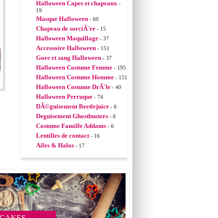
Halloween Capes et chapeaux
-
19
Masque Halloween
- 60
Chapeau de sorciÃ¨re
- 15
Halloween Maquillage
- 37
Accessoire Halloween
- 151
Gore et sang Halloween
- 37
Halloween Costume Femme
- 195
Halloween Costume Homme
- 151
Halloween Costume DrÃ´le
- 40
Halloween Perruque
- 74
DÃ©guisement Beetlejuice
- 6
Deguisement Ghostbusters
- 6
Costume Famille Addams
- 6
Lentilles de contact
- 16
Ailes & Halos
- 17
 CAKES