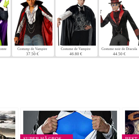
omte
Costume de Vampire
Costume de Vampire
Costume noir de Dracula
trÃ¨s Cool
victorienne
37.50 €
46.80 €
44.50 €
SUPER HÃ©ROS
BEST