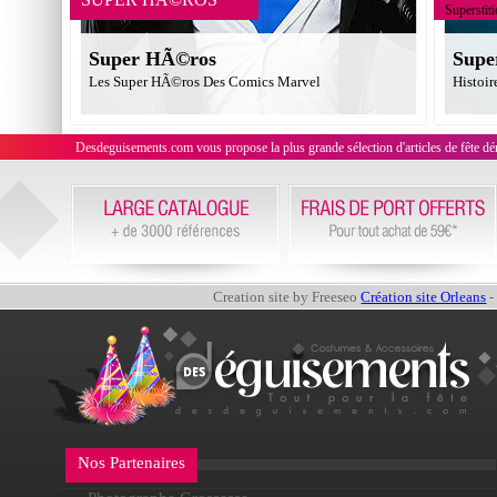
Superstit
Super HÃ©ros
Supe
Les Super HÃ©ros Des Comics Marvel
Histoir
Desdeguisements.com vous propose la plus grande sélection d'articles de fête déni
Creation site by Freeseo
Création site Orleans
-
Nos Partenaires