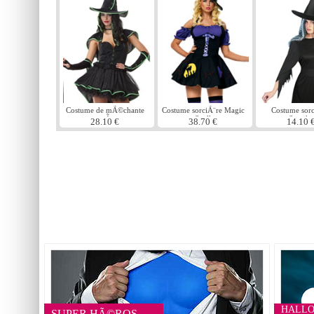
Costume de mÃ©chante
Costume sorciÃ¨re Magic
Costume sorc
sorciÃ¨re
Spell
Spooky
28.10 €
38.70 €
14.10 
HALL
SUPER HÃ©ROS