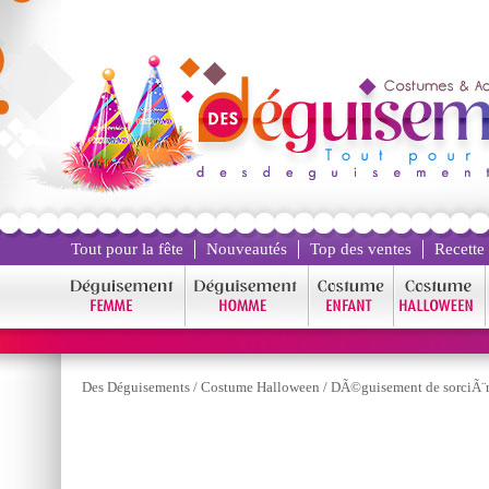
Tout pour la fête
Nouveautés
Top des ventes
Recette
Des Déguisements
/
Costume Halloween
/
DÃ©guisement de sorciÃ¨