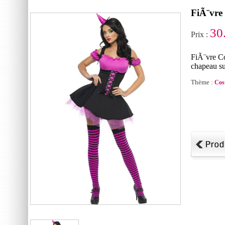
FiÃ¨vre
30
Prix :
FiÃ¨vre C
chapeau su
Thème :
Cos