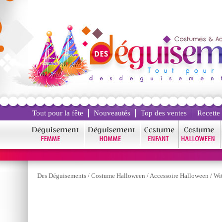
Tout pour la fête
Nouveautés
Top des ventes
Recette
Des Déguisements
/
Costume Halloween
/
Accessoire Halloween
/
Wi