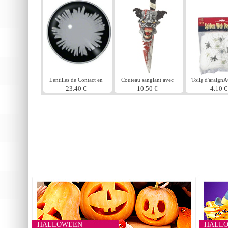
Lentilles de Contact en
Couteau sanglant avec
Toile d'araign
Dolly oeil noir et gris
gaine Psycho
dÃ©coration 
23.40 €
10.50 €
4.10 €
HALLOWEEN
HALL