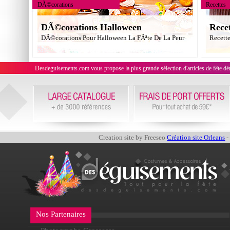
DÃ©corations
Recettes
DÃ©corations Halloween
Rece
DÃ©corations Pour Halloween La FÃªte De La Peur
Recett
Desdeguisements.com vous propose la plus grande sélection d'articles de fête déni
Creation site by Freeseo
Création site Orleans
-
Nos Partenaires