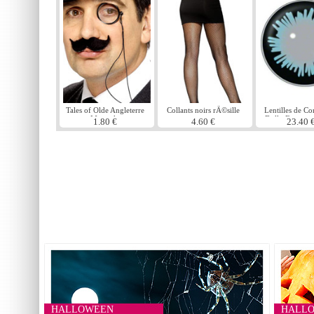
Tales of Olde Angleterre
Collants noirs rÃ©sille
Lentilles de Co
Monocle
Dolly Eye noir
1.80 €
4.60 €
23.40 
HALLOWEEN
HALL