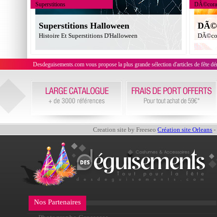
Superstitions
DÃ©corat
Superstitions Halloween
DÃ©c
Histoire Et Superstitions D'Halloween
DÃ©cor
Desdeguisements.com vous propose la plus grande sélection d'articles de fête déni
Creation site by Freeseo
Création site Orleans
-
Nos Partenaires