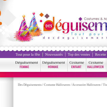
Tout pour la fête
Nouveautés
Top des ventes
Recette
Des Déguisements
/
Costume Halloween
/
Accessoire Halloween
/
Tis