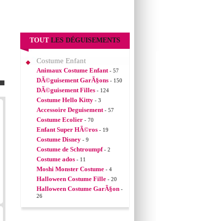
TOUT
LES DÉGUISEMENTS
Costume Enfant
Animaux Costume Enfant
- 57
DÃ©guisement GarÃ§ons
- 150
DÃ©guisement Filles
- 124
Costume Hello Kitty
- 3
Accessoire Deguisement
- 57
Costume Ecolier
- 70
Enfant Super HÃ©ros
- 19
Costume Disney
- 9
Costume de Schtroumpf
- 2
Costume ados
- 11
Moshi Monster Costume
- 4
Halloween Costume Fille
- 20
Halloween Costume GarÃ§on
-
26