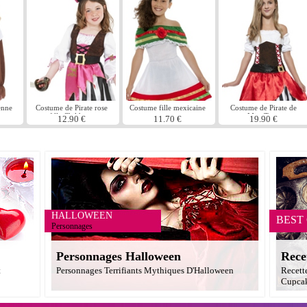
enne
Costume de Pirate rose
Costume fille mexicaine
Costume de Pirate de
me
fille Childrens
Miss Teen
12.90 €
11.70 €
19.90 €
HALLOWEEN
BEST
Personnages
Personnages Halloween
Rece
t
Personnages Terrifiants Mythiques D'Halloween
Recett
Cupcak