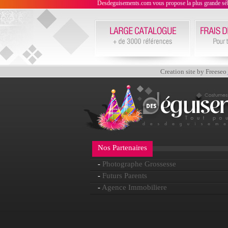
Desdeguisements.com vous propose la plus grande sélecti
Creation site by Freeseo
Nos Partenaires
-
Photographe Grossesse
-
Futurs Parents
-
Agence Immobiliere