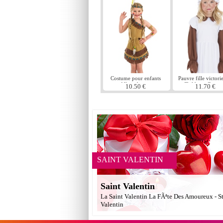
Costume pour enfants
Pauvre fille victori
fille indienne
Childrens Costu
10.50 €
11.70 €
SAINT VALENTIN
Saint Valentin
La Saint Valentin La FÃªte Des Amoureux - S
Valentin