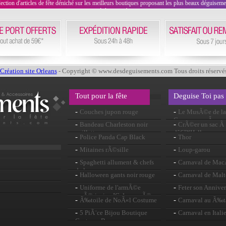
on d'articles de fête déniché sur les meilleurs boutiques proposant les plus beaux déguisements
évènement !
Création site Orleans
- Copyright © www.desdeguisements.com Tous droits réservé
Tout pour la fête
Deguise Toi pas
-
-
Couches jupon rouge
Le MusÃ©e de la 
CarcassonneÂ : une
-
-
Bandeau Charleston noir
CrÃ©er un sac Ã 
historiqueÂ !
paillettes
dâ€™Halloween
-
-
Police Panda Cap Black
Thor
-
-
Mitaines rÃ©sille
Loup-garou
-
-
Spaghetti allument & chefs
Carnaval de Ma
de lueur
-
-
Halloween gants noir rouge
Carnaval de Malt
-
-
Uniforme de l'armÃ©e
Feter son Anniver
amÃ©ricaine IG des annÃ©es
-
-
Ã‰toile de NoÃ«l Costume
Carnaval au Ã‰t
1940
-
-
5 PiÃ¨ce Bijou Boutique
Carnaval en Itali
Costume Baroque