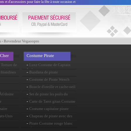
 et d'accessoires pour faire la fête à toute occasion et
s - Revendeur Vegaoopro
 Cher
Costume Pirate
-
Torture de
Luxe Costume de Captain
 visite
Jack
-
friandises
Bandana de pirate
-
Costume de Pirate Wench
-
Boucle d'oreille et cache-oeil
pirates
-
cÃ©doine
Set de pirate les poils du
visage
-
e
Carte de Tarot gitan Costume
-
saire
Costume capitaine pirate
-
ats-Unis
Chapeau de pirate avec des
tresses
-
e
Pirate Costume rouge blanc
noir