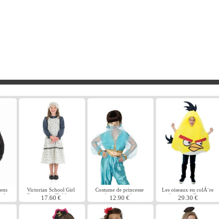
ens
Victorian School Girl
Costume de princesse
Les oiseaux en colÃ¨re
irl
Costume de Childrens
arabe pour enfants
enfant jaune Costume
17.60 €
12.90 €
29.30 €