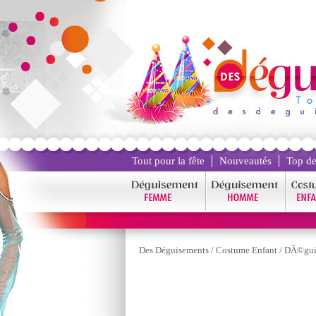
Tout pour la fête
Nouveautés
Top de
Des Déguisements
/
Costume Enfant
/
DÃ©guis