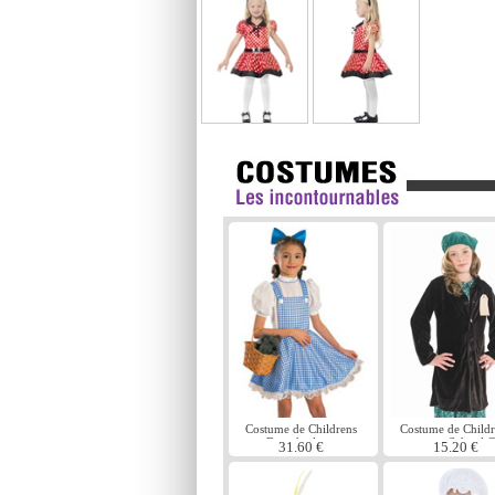
Costume de Childrens
Costume de Childr
Dorothy luxe
evacuee School G
31.60 €
15.20 €