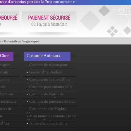
 et d'accessoires pour faire la fête à toute occasion et
s - Revendeur Vegaoopro
 Cher
Costume Animaux
-
imarron
Costume de requin pour
enfants
-
emark
Grosse tÃªte Donkey
Costume
-
nterne
Costume de chatte fiÃ¨vre
Glam Party
-
rise
Costume pour enfants belle
abeille
-
cÃ©doine
Costume de Wolfie de
mauvaises nouvelles
-
a recherche
Costume de princesse de chat
pour enfants
-
ombes de
Costume souris Mighty
Mouse
-
re
Mini monstres volants Crump
Childrens Costume
-
iÃ¨res
Jeu de chat pour enfants