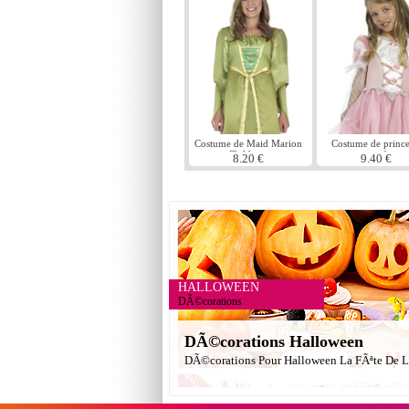
Costume de Maid Marion
Costume de prince
Childrens
pour enfants
8.20 €
9.40 €
HALLOWEEN
DÃ©corations
DÃ©corations Halloween
DÃ©corations Pour Halloween La FÃªte De L