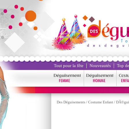
Tout pour la fête
Nouveautés
Top de
Des Déguisements
/
Costume Enfant
/
DÃ©guis