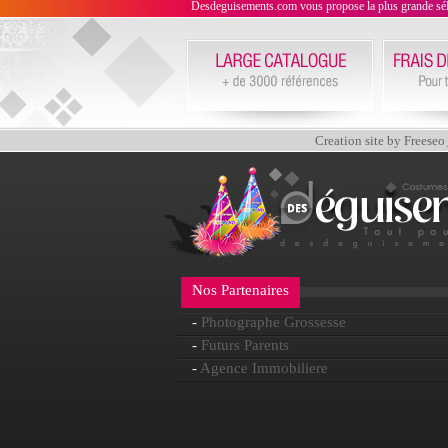
Desdeguisements.com vous propose la plus grande sélecti
Creation site by Freeseo
Nos Partenaires
-
Photographe Grossesse
-
Futurs Parents
-
Agence Immobiliere