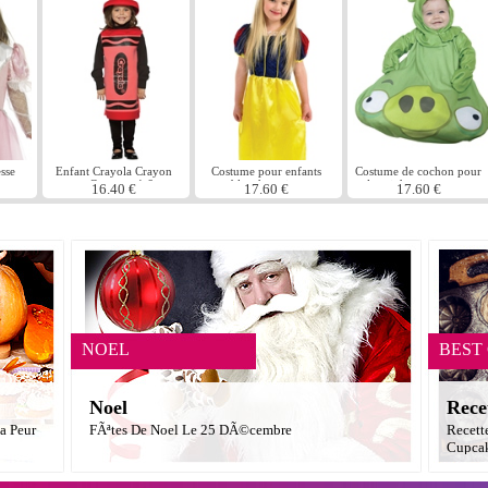
sse
Enfant Crayola Crayon
Costume pour enfants
Costume de cochon pour
rouge Costume 4-6ans
blanche neige
le roi des oiseaux en
16.40 €
17.60 €
17.60 €
colÃ¨re infantiles
NOEL
BEST
Noel
Rece
a Peur
FÃªtes De Noel Le 25 DÃ©cembre
Recett
Cupcak