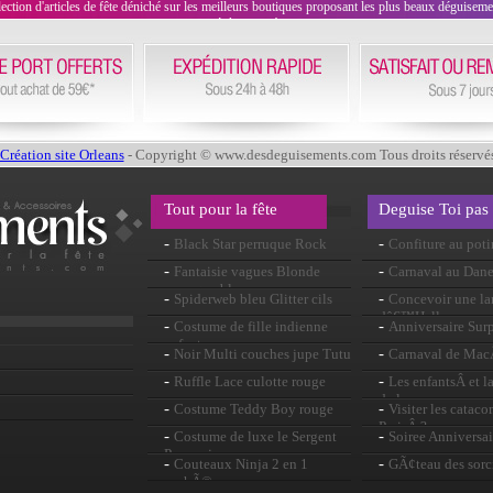
on d'articles de fête déniché sur les meilleurs boutiques proposant les plus beaux déguisements
évènement !
Création site Orleans
- Copyright © www.desdeguisements.com Tous droits réservé
Tout pour la fête
Deguise Toi pas
-
-
Black Star perruque Rock
Confiture au pot
-
-
Fantaisie vagues Blonde
Carnaval au Dan
perruque bleu
-
-
Spiderweb bleu Glitter cils
Concevoir une la
dâ€™Halloween
-
-
Costume de fille indienne
Anniversaire Surp
enfant
-
-
Noir Multi couches jupe Tutu
Carnaval de Ma
-
-
Ruffle Lace culotte rouge
Les enfantsÂ et l
de la peur
-
-
Costume Teddy Boy rouge
Visiter les catac
ParisÂ ?
-
-
Costume de luxe le Sergent
Soiree Anniversai
Pepper jaune
-
-
Couteaux Ninja 2 en 1
GÃ¢teau des sorc
cachÃ©