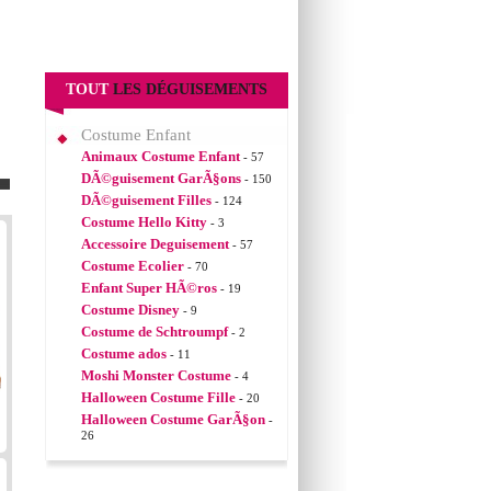
TOUT
LES DÉGUISEMENTS
Costume Enfant
Animaux Costume Enfant
- 57
DÃ©guisement GarÃ§ons
- 150
DÃ©guisement Filles
- 124
Costume Hello Kitty
- 3
Accessoire Deguisement
- 57
Costume Ecolier
- 70
Enfant Super HÃ©ros
- 19
Costume Disney
- 9
Costume de Schtroumpf
- 2
Costume ados
- 11
Moshi Monster Costume
- 4
Halloween Costume Fille
- 20
Halloween Costume GarÃ§on
-
26