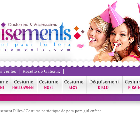
s ventes
Recette de Gateaux
ement Filles
/
Costume patriotique de pom-pom girl enfant