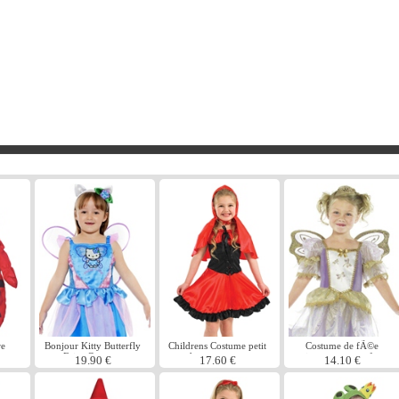
re
Bonjour Kitty Butterfly
Childrens Costume petit
Costume de fÃ©e
ouge
Fairy Costume
chaperon rouge
princesse pour enfants
19.90 €
17.60 €
14.10 €