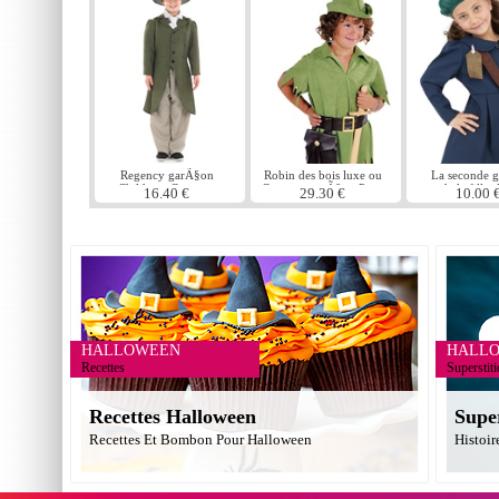
Regency garÃ§on
Robin des bois luxe ou
La seconde g
Childrens Costume
Costume garÃ§on Peter
mondiale filles
16.40 €
29.30 €
10.00 
Pan
Childrens Co
HALLOWEEN
HALL
Recettes
Superstit
Recettes Halloween
Supe
Recettes Et Bombon Pour Halloween
Histoir