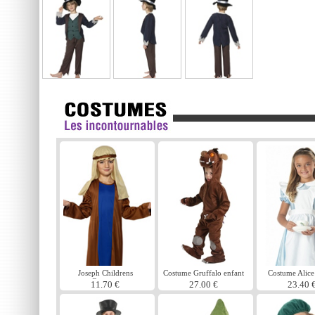
Joseph Childrens
Costume Gruffalo enfant
Costume Alice
Costume
11.70 €
27.00 €
23.40 