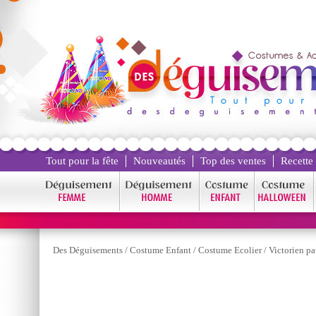
Tout pour la fête
Nouveautés
Top des ventes
Recette
Des Déguisements
/
Costume Enfant
/
Costume Ecolier
/
Victorien p