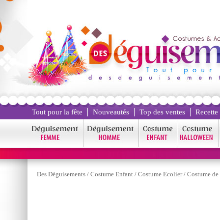
Tout pour la fête
Nouveautés
Top des ventes
Recette
Des Déguisements
/
Costume Enfant
/
Costume Ecolier
/
Costume de 