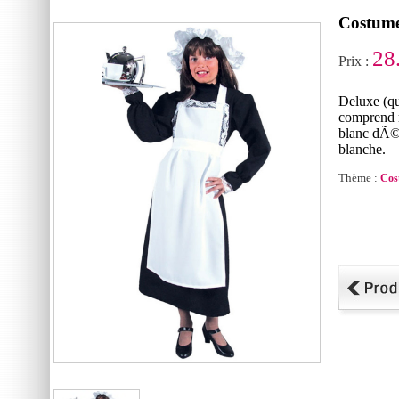
Costume
28
Prix :
Deluxe (qu
comprend r
blanc dÃ©t
blanche.
Thème :
Cos