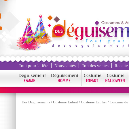
Tout pour la fête
Nouveautés
Top des ventes
Recette
Des Déguisements
/
Costume Enfant
/
Costume Ecolier
/
Costume de 