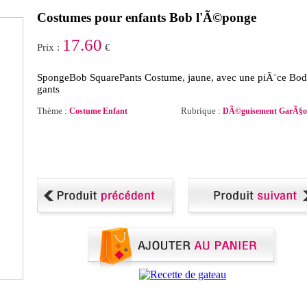
Costumes pour enfants Bob l'Ã©ponge
17.60
Prix :
€
SpongeBob SquarePants Costume, jaune, avec une piÃ¨ce Bod
gants
Thème :
Rubrique :
Costume Enfant
DÃ©guisement GarÃ§o