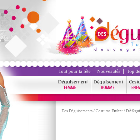
Tout pour la fête
Nouveautés
Top de
Des Déguisements
/
Costume Enfant
/
DÃ©gui