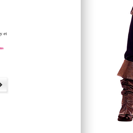
y et
ns