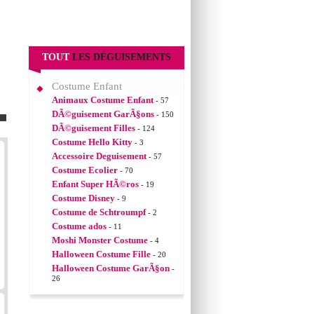
TOUT
LES DÉGUISEMENTS
Costume Enfant
Animaux Costume Enfant
- 57
DÃ©guisement GarÃ§ons
- 150
DÃ©guisement Filles
- 124
Costume Hello Kitty
- 3
Accessoire Deguisement
- 57
Costume Ecolier
- 70
Enfant Super HÃ©ros
- 19
Costume Disney
- 9
Costume de Schtroumpf
- 2
Costume ados
- 11
Moshi Monster Costume
- 4
Halloween Costume Fille
- 20
Halloween Costume GarÃ§on
-
26