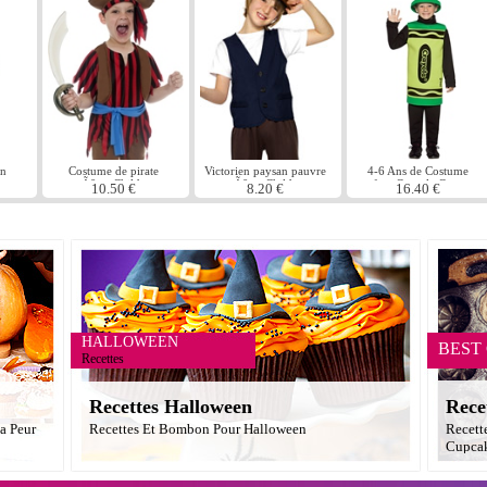
on
Costume de pirate
Victorien paysan pauvre
4-6 Ans de Costume
garÃ§on Childrens
garÃ§on Childrens
enfant Crayola Crayon
10.50 €
8.20 €
16.40 €
Costume
vert
HALLOWEEN
BEST
Recettes
Recettes Halloween
Rece
a Peur
Recettes Et Bombon Pour Halloween
Recett
Cupcak