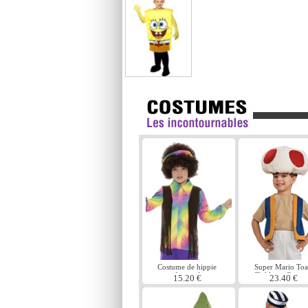
Costume de hippie
Super Mario To
parfum enfant
Childrens Costu
15.20 €
23.40 €