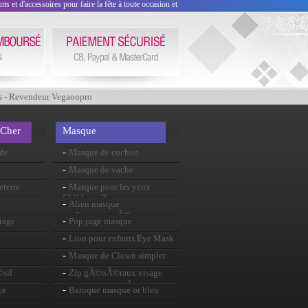
 et d'accessoires pour faire la fête à toute occasion et
s - Revendeur Vegaoopro
 Cher
Masque
-
nde
Masque de cochon
-
Masque de vache
-
eterre
Masque pour les yeux
Childrens Bunny
-
Alien masque
surdimensionnÃ©
-
iage
Pop juge masque
-
Lion pour enfants Eye Mask
-
Masque de Clown simplet
-
©sil
Zip gÃ©nÃ©raux visage
masque en caoutchouc
-
ce
Baroque masque or bleu