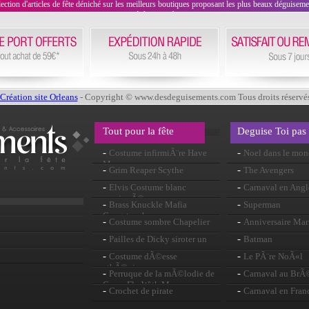
on d'articles de fête déniché sur les meilleurs boutiques proposant les plus beaux déguisements
évènement !
Création site Orleans
- Copyright © www.desdeguisements.com Tous droits réservé
Tout pour la fête
Deguise Toi pas
-
-
Costume infirmiÃ¨re Have
Noel dans le mo
Mercy
-
-
Grim Reaper Scythe
The Avengers
-
-
Elvis Costume blanc
Carnaval en Angl
empierrÃ©
-
-
Brass Knuckle Mafia
Superman
Gangster chaussures
-
-
Costume sombre Chapelier
Anniversaire Mar
-
-
Pailles de Dicky siroter un
Batman
peu
-
-
Costume dÃ©esse
Le PÃ¨re NoÃ«l
athÃ©nienne
-
-
Perruque de la mÃ©lodie de
Carnaval au BrÃ
Come Fly With Me
-
-
Crochet de pirate
Carnaval en Fran