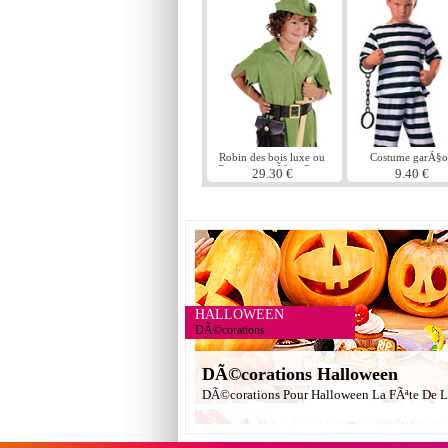
Robin des bois luxe ou
Costume garÃ§
Costume garÃ§on Peter
prisonnier
29.30 €
9.40 €
Pan
HALLOWEEN
DÃ©corations
DÃ©corations Halloween
DÃ©corations Pour Halloween La FÃªte De L