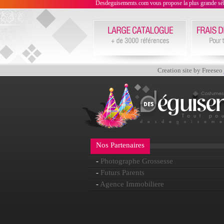
Desdeguisements.com vous propose la plus grande sélecti
Creation site by Freeseo
Nos Partenaires
-
Photographe Grossesse
-
Futurs Parents
-
Agence Immobiliere