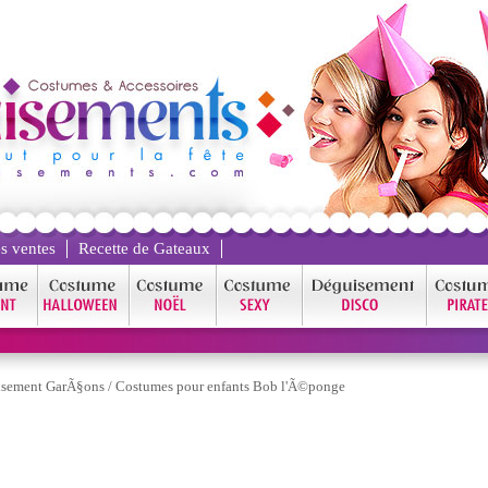
s ventes
Recette de Gateaux
sement GarÃ§ons
/
Costumes pour enfants Bob l'Ã©ponge