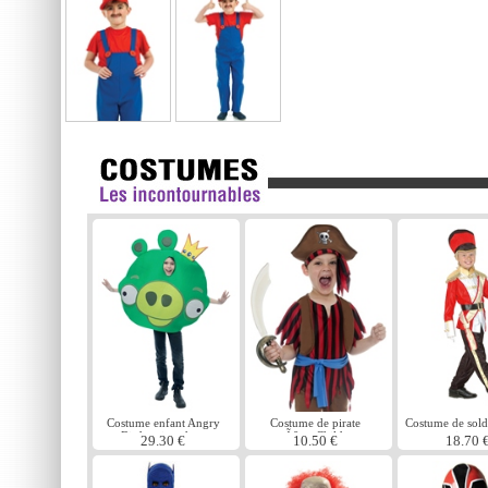
Costume enfant Angry
Costume de pirate
Costume de sold
Birds roi cochon
garÃ§on Childrens
jouet
29.30 €
10.50 €
18.70 