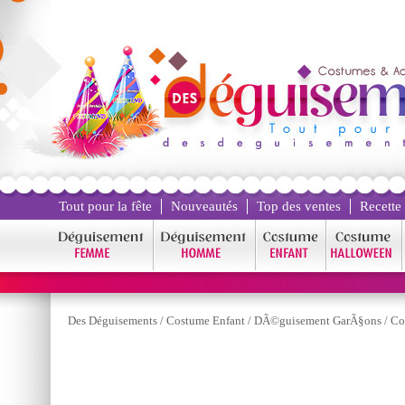
Tout pour la fête
Nouveautés
Top des ventes
Recette
Des Déguisements
/
Costume Enfant
/
DÃ©guisement GarÃ§ons
/
Co