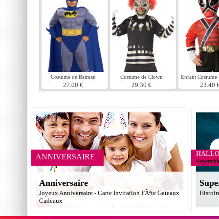
Costume de Batman
Costume de Clown
Enfant Costume
Musclechest pour enfants
effrayant pour enfants
Ranger
27.00 €
29.30 €
23.40 
HALL
ANNIVERSAIRE
Superstit
Anniversaire
Supe
Joyeux Anniversaire - Carte Invitation FÃªte Gateaux
Histoir
Cadeaux