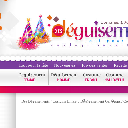
Tout pour la fête
Nouveautés
Top des ventes
Recette
Des Déguisements
/
Costume Enfant
/
DÃ©guisement GarÃ§ons
/
Co