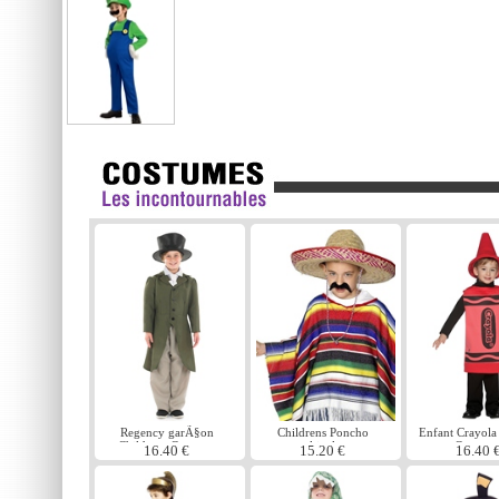
Regency garÃ§on
Childrens Poncho
Enfant Crayola
Childrens Costume
multicolore
rouge Costume
16.40 €
15.20 €
16.40 