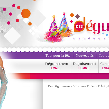
Tout pour la fête
Nouveautés
Top de
Des Déguisements
/
Costume Enfant
/
DÃ©gui