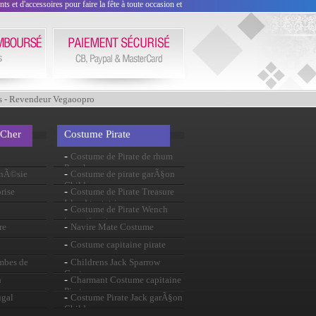
 et d'accessoires pour faire la fête à toute occasion et
s - Revendeur Vegaoopro
 Cher
Costume Pirate
-
Costume de Pirate de rhum
Punch
-
onÃ©sie
Costume de pirate garÃ§on
Childrens
-
rise
Costume de Pirate Treasure
Island tentatrice
-
Costume de Pirate Wench
impertinente
-
re
Navire Mate Costume
-
Costume capitaine pirate
-
ombes de
Childrens Jack Sparrow
Costume
-
n
Charmant Costume capitaine
Pirate
-
ugal
Costume Pirate Jack garÃ§on
Childrens