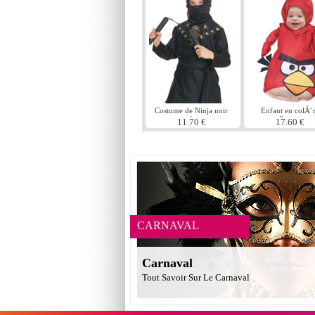
Costume de Ninja noir
Enfant en colÃ¨
enfant
oiseaux Costume r
11.70 €
17.60 €
CARNAVAL
Carnaval
Tout Savoir Sur Le Carnaval