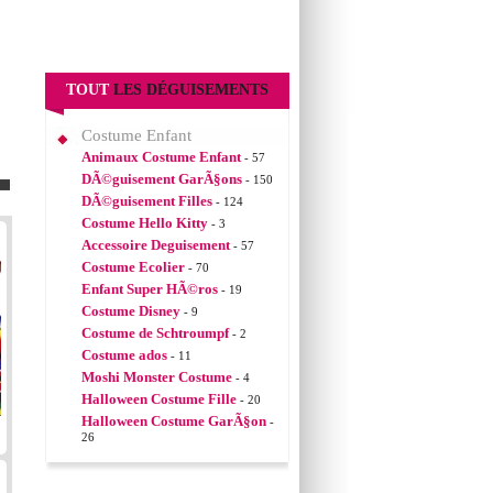
TOUT
LES DÉGUISEMENTS
Costume Enfant
Animaux Costume Enfant
- 57
DÃ©guisement GarÃ§ons
- 150
DÃ©guisement Filles
- 124
Costume Hello Kitty
- 3
Accessoire Deguisement
- 57
Costume Ecolier
- 70
Enfant Super HÃ©ros
- 19
Costume Disney
- 9
Costume de Schtroumpf
- 2
Costume ados
- 11
Moshi Monster Costume
- 4
Halloween Costume Fille
- 20
Halloween Costume GarÃ§on
-
26