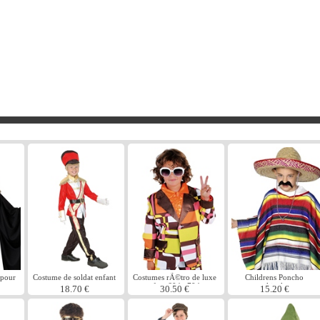
pour
Costume de soldat enfant
Costumes rÃ©tro de luxe
Childrens Poncho
e
jouet
enfant 60 ' s 70 ' s
multicolore
18.70 €
30.50 €
15.20 €