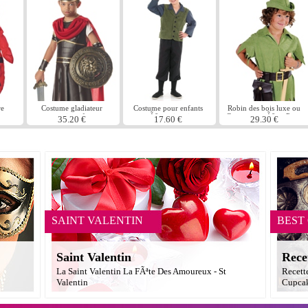
re
Costume gladiateur
Costume pour enfants
Robin des bois luxe ou
ouge
romain enfant
garÃ§on victorien
Costume garÃ§on Peter
35.20 €
17.60 €
29.30 €
Pan
SAINT VALENTIN
BEST
Saint Valentin
Rece
La Saint Valentin La FÃªte Des Amoureux - St
Recett
Valentin
Cupcak