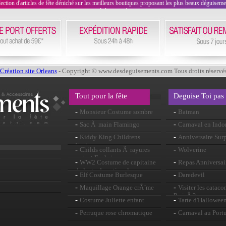
on d'articles de fête déniché sur les meilleurs boutiques proposant les plus beaux déguisements
évènement !
Création site Orleans
- Copyright © www.desdeguisements.com Tous droits réservé
Tout pour la fête
Deguise Toi pas
-
-
Monsieur Costume sombre
Batman
-
-
Sac Ã main Flamingo
Carnaval en Ind
-
-
Kiddy King Childrens
Anniversaire Surp
Costume
-
-
Childs collants Ã rayures
Wolverine
noir et Fuchsia
-
-
WW2 Costume de capitaine
Repas Anniversai
de la garde nationale
-
-
Elf Costume Burlesque
Daredevil
-
-
Maquillage Orange crÃ¨me
Visiter les catac
ParisÂ ?
-
-
Costume Juliette enfant
Tarte d'Hallowee
-
-
Perruque rose chromatique
Carnaval au Port