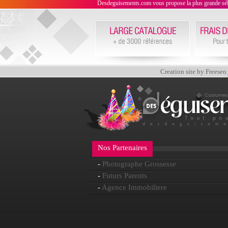
Desdeguisements.com vous propose la plus grande sélecti
Creation site by Freeseo
Nos Partenaires
-
Photographe Grossesse
-
Futurs Parents
-
Agence Immobiliere