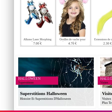
Allume Laser Morphing
Oreilles de vache pour
Extensions de 
Space Gun
enfants sur le bandeau
jaune
7.00 €
4.70 €
2.30 €
HALLOWEEN
HALL
Superstitions
Visites
Superstitions Halloween
Visit
Histoire Et Superstitions D'Halloween
Visitez
Plus Te