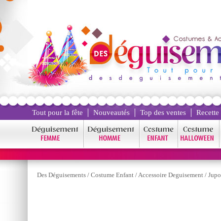
Tout pour la fête
Nouveautés
Top des ventes
Recette
Des Déguisements
/
Costume Enfant
/
Accessoire Deguisement
/
Jupo