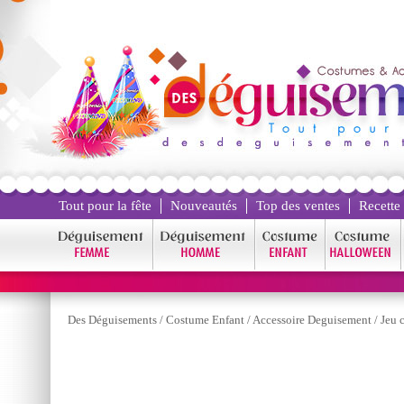
Tout pour la fête
Nouveautés
Top des ventes
Recette
Des Déguisements
/
Costume Enfant
/
Accessoire Deguisement
/
Jeu 