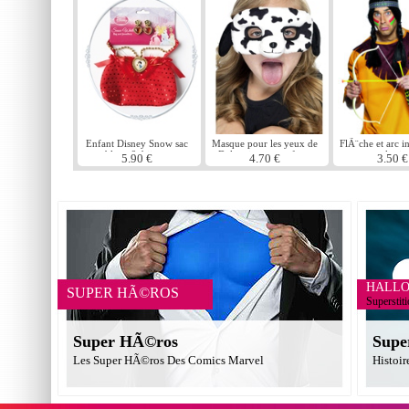
Enfant Disney Snow sac
Masque pour les yeux de
FlÃ¨che et arc i
blanc & bijoux
Dalmatie pour enfants
en plasti
5.90 €
4.70 €
3.50 €
HALL
SUPER HÃ©ROS
Superstit
Super HÃ©ros
Supe
Les Super HÃ©ros Des Comics Marvel
Histoir