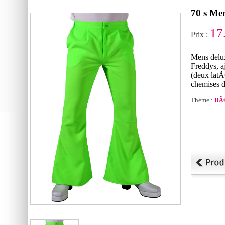
70 s Me
17
Prix :
Mens delu
Freddys, a
(deux latÃ
chemises 
Thème :
DÃ©