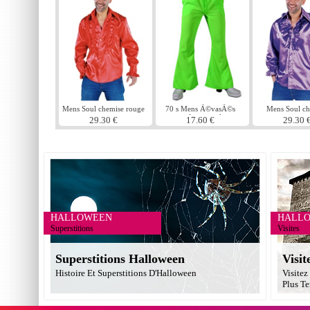
Mens Soul chemise rouge
70 s Mens Ã©vasÃ©s
Mens Soul c
pantalon vert clair
mauve
29.30 €
17.60 €
29.30 
HALLOWEEN
HALL
Superstitions
Visites
Superstitions Halloween
Visit
Histoire Et Superstitions D'Halloween
Visitez
Plus Te