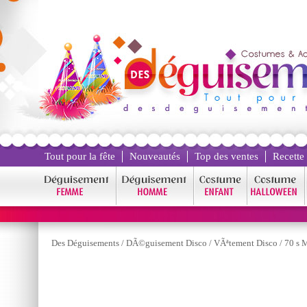
Tout pour la fête
Nouveautés
Top des ventes
Recette
Des Déguisements
/
DÃ©guisement Disco
/
VÃªtement Disco
/
70 s 