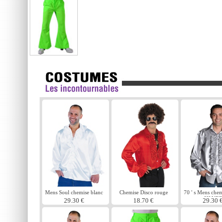
Mens Soul chemise blanc
Chemise Disco rouge
70 ' s Mens chem
SILVE
29.30 €
18.70 €
29.30 