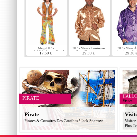
Mens 60 ' s
70 ' s Mens chemise en
70 ' s Mens Ã
psychÃ©dÃ©lique Floral
Satin Champagne
chemise en Sati
17.60 €
29.30 €
29.30 
pantalon
HALL
PIRATE
Visites
Pirate
Visit
Pirates & Corsaires Des Caraibes ! Jack Sparrow
Visitez
Plus Te