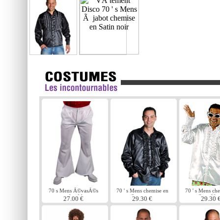
70 s Mens Ã©vasÃ©s
70 ' s Mens chemise en
70 ' s Mens ch
pantalon blanc
Satin noir
Satin bla
27.00 €
29.30 €
29.30 