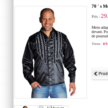
70 ' s M
29
Prix :
Mens adapt
devant. Po
de poursuit
Thème :
DÃ©