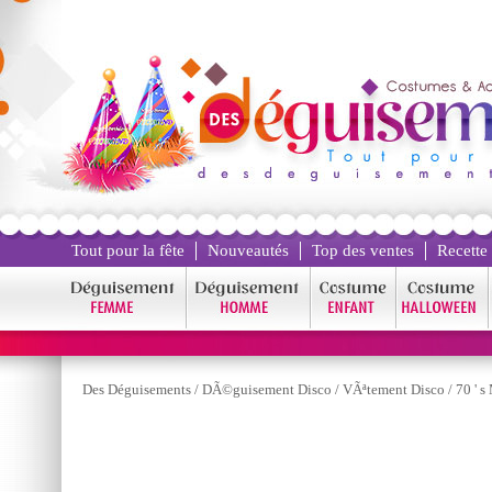
Tout pour la fête
Nouveautés
Top des ventes
Recette
Des Déguisements
/
DÃ©guisement Disco
/
VÃªtement Disco
/
70 ' s