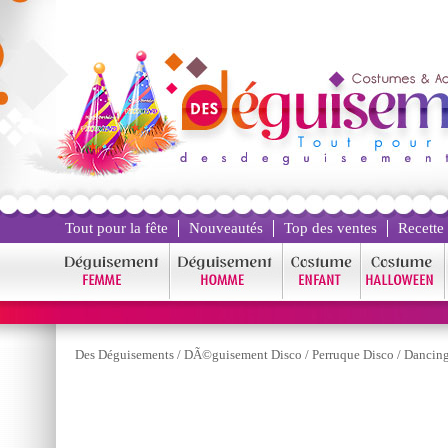
Tout pour la fête
Nouveautés
Top des ventes
Recette
Des Déguisements
/
DÃ©guisement Disco
/
Perruque Disco
/
Dancing