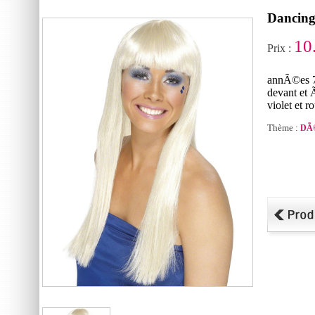
Dancing
10
Prix :
annÃ©es 70
devant et 
violet et r
Thème :
DÃ©