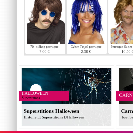
70 ' s Shag perruque
Cyber Tinsel perruque
Perruque Super
brune
bleu mÃ©tallique
70 ' s
7.00 €
2.30 €
10.50 
HALLOWEEN
CARN
Superstitions
Superstitions Halloween
Carn
Histoire Et Superstitions D'Halloween
Tout Sa