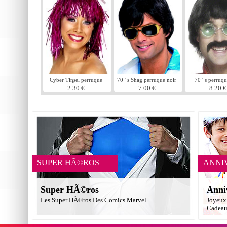
Cyber Tinsel perruque
70 ' s Shag perruque noir
70 ' s perruq
rose mÃ©tallique
2.30 €
7.00 €
8.20 €
SUPER HÃ©ROS
ANNI
Super HÃ©ros
Anni
Les Super HÃ©ros Des Comics Marvel
Joyeux 
Cadea