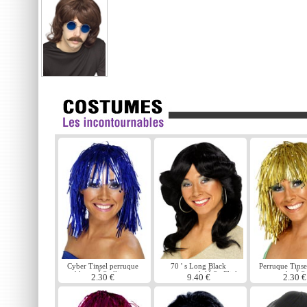
Cyber Tinsel perruque
70 ' s Long Black
Perruque Tinse
bleu mÃ©tallique
perruque ondulÃ©e Flick
dorÃ©
2.30 €
9.40 €
2.30 €
en couches