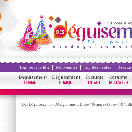
Tout pour la fête
Nouveautés
Top des ventes
Recette
Des Déguisements
/
DÃ©guisement Disco
/
Perruque Disco
/
70 ' s S