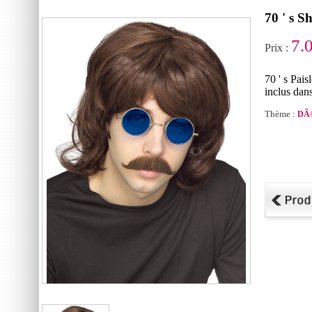
70 ' s 
7.
Prix :
70 ' s Pais
inclus dans
Thème :
DÃ©