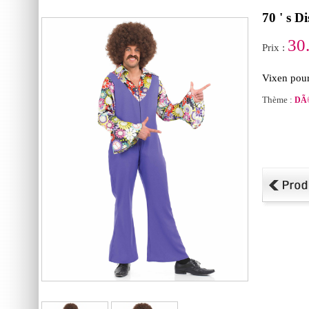
70 ' s 
30
Prix :
Vixen pour
Thème :
DÃ©