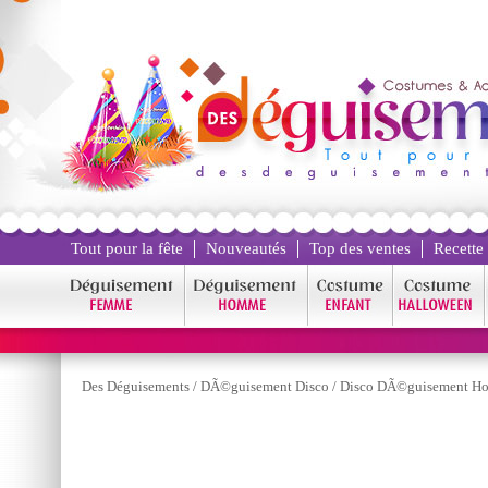
Tout pour la fête
Nouveautés
Top des ventes
Recette
Des Déguisements
/
DÃ©guisement Disco
/
Disco DÃ©guisement H