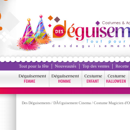
Tout pour la fête
Nouveautés
Top des ventes
Recette
Des Déguisements
/
DÃ©guisement Cinema
/
Costume Magicien d'O