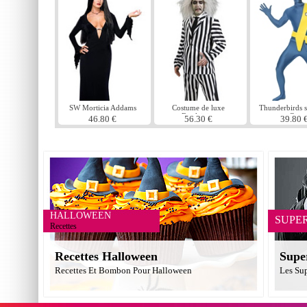
SW Morticia Addams
Costume de luxe
Thunderbirds 
Beetlejuice
peau Cost
46.80 €
56.30 €
39.80 
HALLOWEEN
SUPE
Recettes
Recettes Halloween
Supe
Recettes Et Bombon Pour Halloween
Les Su