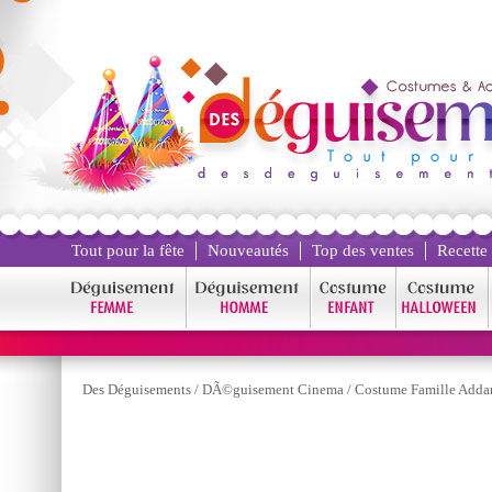
Tout pour la fête
Nouveautés
Top des ventes
Recette
Des Déguisements
/
DÃ©guisement Cinema
/
Costume Famille Add