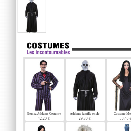
Gomez Addams Costume
Addams famille oncle
Costume Mor
Fester Costume
Addam
42.20 €
29.30 €
50.40 