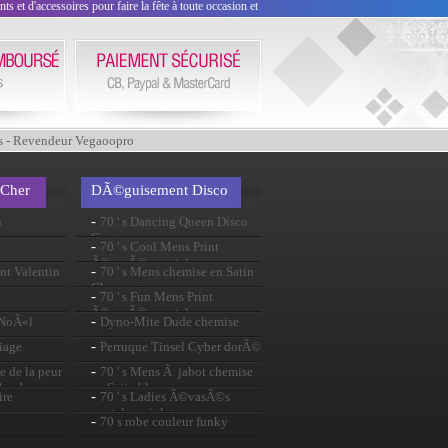
 et d'accessoires pour faire la fête à toute occasion et
s - Revendeur Vegaoopro
 Cher
DÃ©guisement Disco
-
n
70 ' s Dancing Queen Disco
Costume
-
70 ' s Cool Mens Print
Ã©vasÃ©s pantalon
-
int Valentin
70 ' s Mens chemise en Satin
Champagne
-
70 ' s Fun Mens Print
Ã©vasÃ©s pantalon
-
 NoÃ«l
Dyno-Mite Dude chemise
-
iage
Perruque Tinsel Cyber dorÃ©
-
e de la peur
70 ' s Mens Ã jabot chemise
x bonbons
en Satin blanc
-
ire
70 ' s Ladies Ã©vasÃ©s
pantalon violet
-
70 s robe couleur funky