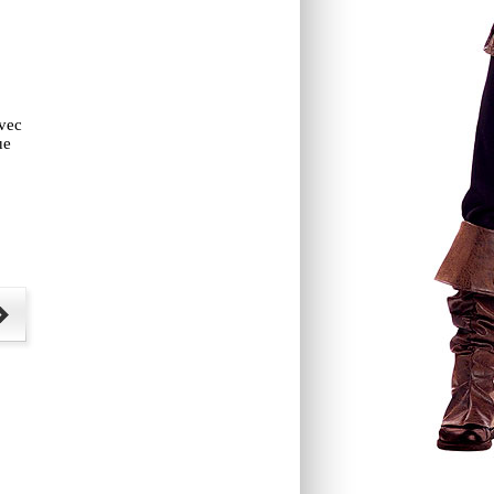
avec
ue