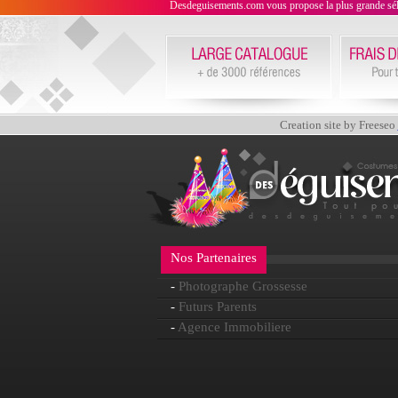
Desdeguisements.com vous propose la plus grande sélecti
Creation site by Freeseo
Nos Partenaires
-
Photographe Grossesse
-
Futurs Parents
-
Agence Immobiliere