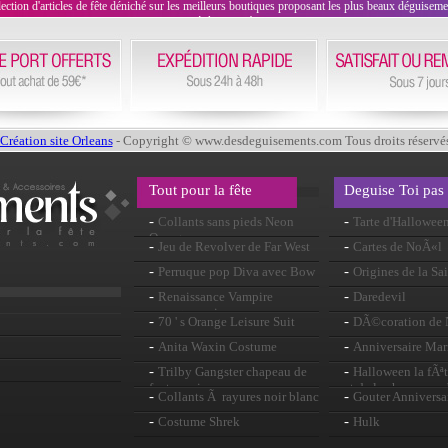
on d'articles de fête déniché sur les meilleurs boutiques proposant les plus beaux déguisements
évènement !
Création site Orleans
- Copyright © www.desdeguisements.com Tous droits réservé
Tout pour la fête
Deguise Toi pas
-
-
Collants sans pieds Neon
Tarte d'Hallowee
Orange
-
-
Jeu de Revolver de Far West
Cartes de NoÃ«l
-
-
Perruque pop Diva avec Bow
Origines de la Sa
-
-
Renaissance Vampire
Daredevil
perruque noir
-
-
70 ' s Orange Leisure Suit
DÃ©coration de
-
-
Anita Waxin Costume
Anniversaire Mar
-
-
Trilby Gangster chapeau de
Halloween la fÃªt
feutre noir
et de la chasse au
-
-
Collants Ã rayures noir blanc
Gouter Anniversa
-
-
Costume Shrek
Hulk