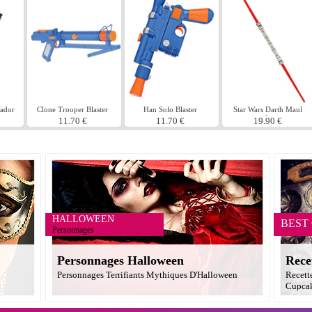
Vador
Clone Trooper Blaster
Han Solo Blaster
Star Wars Darth Maul
sabre
11.70 €
11.70 €
19.90 €
HALLOWEEN
BEST
Personnages
Personnages Halloween
Rece
Personnages Terrifiants Mythiques D'Halloween
Recett
Cupcak