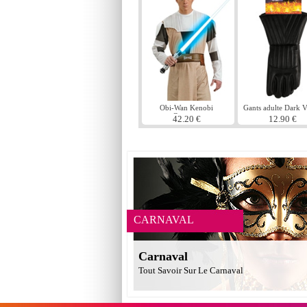
Obi-Wan Kenobi
Gants adulte Dark 
Costume
42.20 €
12.90 €
CARNAVAL
Carnaval
Tout Savoir Sur Le Carnaval