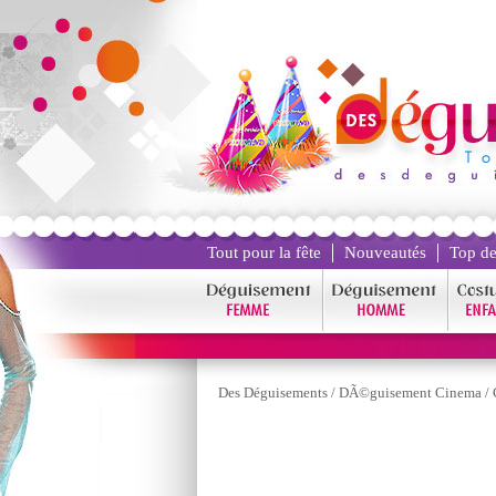
Tout pour la fête
Nouveautés
Top de
Des Déguisements
/
DÃ©guisement Cinema
/