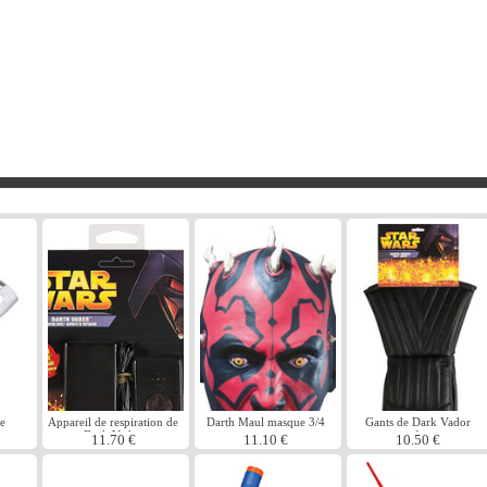
e
Appareil de respiration de
Darth Maul masque 3/4
Gants de Dark Vador
Dark Vador
enfant
11.70 €
11.10 €
10.50 €