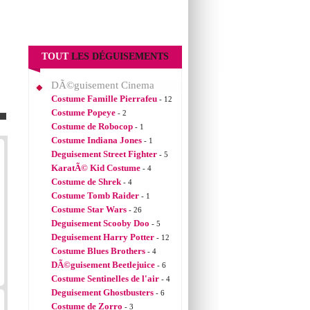
TOUT
LES DÉGUISEMENTS
DÃ©guisement Cinema
Costume Famille Pierrafeu
- 12
Costume Popeye
- 2
Costume de Robocop
- 1
Costume Indiana Jones
- 1
Deguisement Street Fighter
- 5
KaratÃ© Kid Costume
- 4
Costume de Shrek
- 4
Costume Tomb Raider
- 1
Costume Star Wars
- 26
Deguisement Scooby Doo
- 5
Deguisement Harry Potter
- 12
Costume Blues Brothers
- 4
DÃ©guisement Beetlejuice
- 6
Costume Sentinelles de l'air
- 4
Deguisement Ghostbusters
- 6
Costume de Zorro
- 3