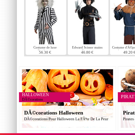
Costume de luxe
Edward Scissor mains
Costume d'Ã©po
Beetlejuice
Costume
du magicien
56.30 €
46.80 €
49.20 
HALLOWEEN
PIRAT
DÃ©corations
DÃ©corations Halloween
Pirat
DÃ©corations Pour Halloween La FÃªte De La Peur
Pirates