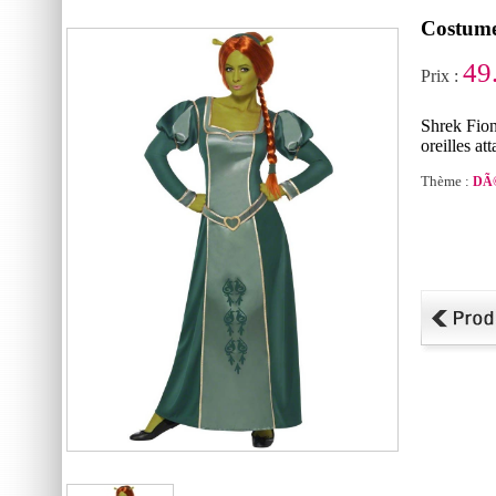
Costume
49
Prix :
Shrek Fion
oreilles a
Thème :
DÃ©