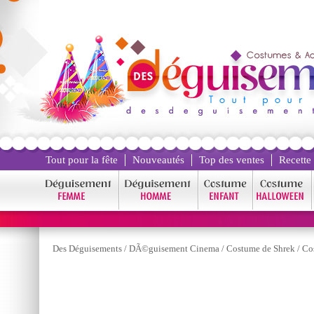
Tout pour la fête
Nouveautés
Top des ventes
Recette
Des Déguisements
/
DÃ©guisement Cinema
/
Costume de Shrek
/
Co