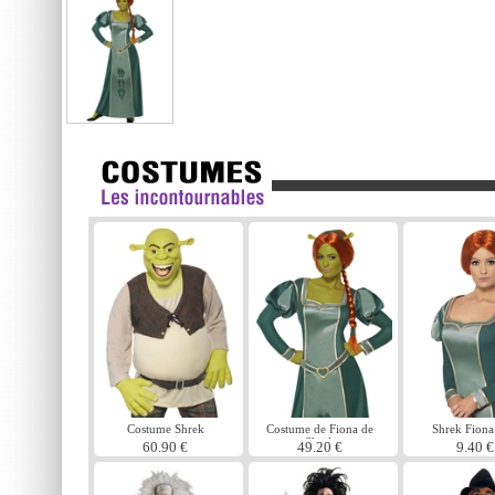
Costume Shrek
Costume de Fiona de
Shrek Fion
Shrek
60.90 €
49.20 €
9.40 €