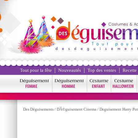
Tout pour la fête
Nouveautés
Top des ventes
Recette
Des Déguisements
/
DÃ©guisement Cinema
/
Deguisement Harry Pot