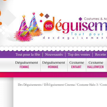
Tout pour la fête
Nouveautés
Top des ventes
Recette
Des Déguisements
/
DÃ©guisement Cinema
/
Costume Halo 3
/
Cost