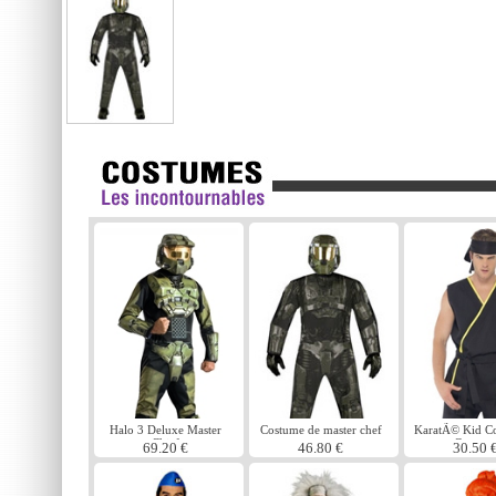
Halo 3 Deluxe Master
Costume de master chef
KaratÃ© Kid C
Chief
Costum
69.20 €
46.80 €
30.50 