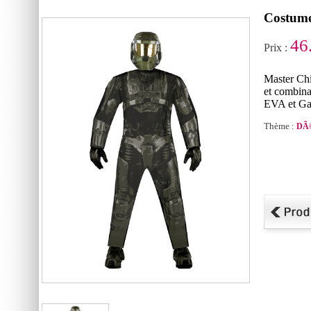
Costume
46
Prix :
Master Ch
et combin
EVA et Gan
Thème :
DÃ©