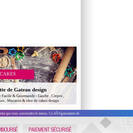
 CAKES
tte de Gateau design
e Facile & Gourmande - Gaufre , Crepes ,
es , Macaron & idee de cakes design
celui qui vous conviendra le mieux. Ce dÃ©guisement de