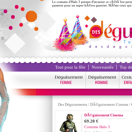
Le costume d'Halo 3 permet d'incarner ce cÃ©lÃ¨bre person
passerez pour un super-hÃ©ros guerrier. MÃªme ceux qui
Tout pour la fête
Nouveautés
Top de
Des Déguisements
/
DÃ©guisement Cinema
/
DÃ©guisement Cinema
69.20 €
Costume Halo 3