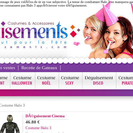
nage de jeux vidÃ©os de tir en vue subjective. La tenue de combattant Halo 3 ne manquera pas d
 ne connaissent pas Halo 3 apprÃ©cieront votre dÃ©guisement.
s ventes
Recette de Gateaux
Costume Halo 3
DÃ©guisement Cinema
46.80 €
Costume Halo 3