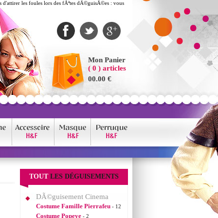
'attirer les foules lors des fÃªtes dÃ©guisÃ©es : vous
Mon Panier
( 0 ) articles
00.00 €
TOUT
LES DÉGUISEMENTS
DÃ©guisement Cinema
Costume Famille Pierrafeu
- 12
Costume Popeye
- 2