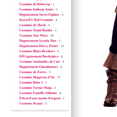
Costume de Robocop
- 1
Costume Indiana Jones
- 1
Deguisement Street Fighter
- 5
KaratÃ© Kid Costume
- 4
Costume de Shrek
- 4
Costume Tomb Raider
- 1
Costume Star Wars
- 26
Deguisement Scooby Doo
- 5
Deguisement Harry Potter
- 12
Costume Blues Brothers
- 4
DÃ©guisement Beetlejuice
- 6
Costume Sentinelles de l'air
- 4
Deguisement Ghostbusters
- 6
Costume de Zorro
- 3
Costume Magicien d'Oz
- 17
Costume Halo 3
- 2
Costume Tortue Ninja
- 2
Costume Famille Addams
- 6
Edward aux mains d'argent
- 2
Costume Avatar
- 5