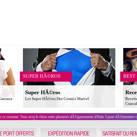
SUPER HÃ©ROS
BEST
Super HÃ©ros
Rece
 Gateaux
Les Super HÃ©ros Des Comics Marvel
Recett
Cupcak
vec ce costume. Vous avez le choix entre plusieurs dÃ©guisements d'Halo 3 pour dÃ©terminer 
jeu vidÃ©o de tir en vue subjective ne manquera pas de plaire !