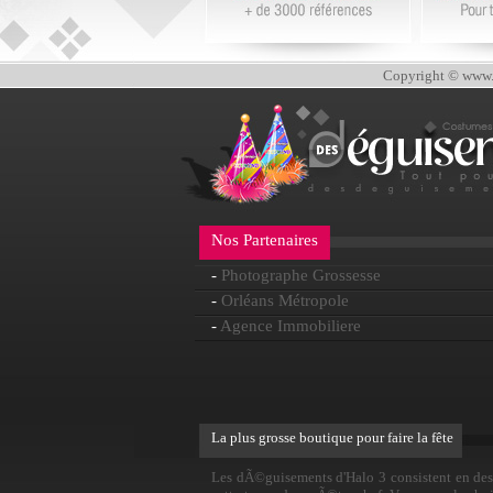
Copyright © www.d
Nos Partenaires
-
Photographe Grossesse
-
Orléans Métropole
-
Agence Immobiliere
La plus grosse boutique pour faire la fête
Les dÃ©guisements d'Halo 3 consistent en des