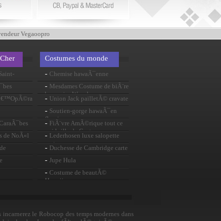
vendeur Vegaoopro
 Cher
Costumes du monde
-
aint-
Chemise hawaÃ¯enne
-
Ã¯bes
Mesdames Costume de biÃ¨re
bavaroise Wench
-
 lâ€™OpÃ©ra
Union Jack pailletÃ© cravate
-
Soutien-gorge hawaÃ¯en
fleuri
-
s CaraÃ¯bes
FiÃ¨vre AmÃ©rique tout ce
qui brille de Costume
-
s de NoÃ«l
Lederhosen luxe salopette
vert
-
nde
Duchesse de Cambridge carte
masque
-
e
Jupe Hula
-
Costume de beautÃ©
Hawaiian
s incarnerez le Robocop des temps modernes dans