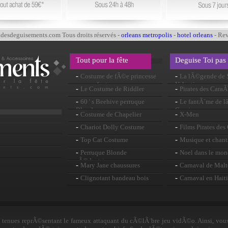
esdeguisements.com Tous droits réservés -
orleans metropolis
-
hotel orleans
- Re
Tout pour la fête
Deguise Toi pas
-
-
Costume de fÃ©e princesse
La lÃ©gende de S
pour enfants
Valentin
-
-
Le Costume de Riddler
Pirates des Cara
-
-
60 ' s Beehive perruque
Le fantÃ´me de
Blonde
Garnier
-
-
Costume de Chapelier
X-Men
-
-
Chariot Dolly Costume
Films Pirates de
-
-
Top Cat Costume
Musique et chant
-
-
Perruque Blonde
Noel dans le mo
sÃ©ductrice
-
-
Mary Jane chaussures
Carnaval de Malt
-
-
Clignotant bandeau bois
Carnaval en Haiti
 tenues reprÃ©sentant le fameux attaquant du cÃ©lÃ¨bre jeu vidÃ©o. Ainsi, vou