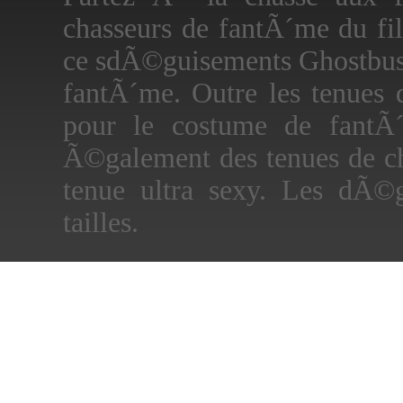
chasseurs de fantÃ´me du f
ce sdÃ©guisements Ghostbuste
fantÃ´me. Outre les tenues 
pour le costume de fantÃ
Ã©galement des tenues de c
tenue ultra sexy. Les dÃ©g
tailles.