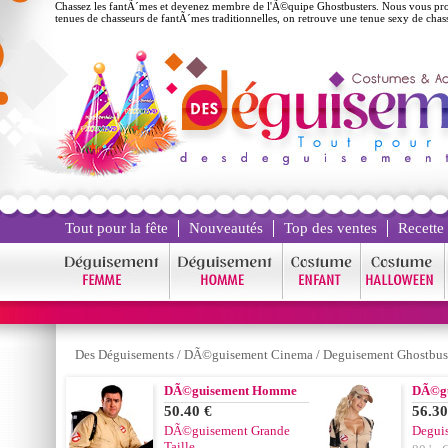
Chassez les fantÃ´mes et devenez membre de l'Ã©quipe Ghostbusters. Nous vous pro
tenues de chasseurs de fantÃ´mes traditionnelles, on retrouve une tenue sexy de cha
Tout pour la fête
Nouveautés
Top des ventes
Recette
Des Déguisements
/
DÃ©guisement Cinema
/
Deguisement Ghostbus
DÃ©guisement Homme
DÃ©gu
50.40 €
56.30
DÃ©guisement Grande
Deguis
Taille