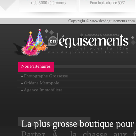
Copyright © www.desdeguisements.com To
Nos Partenaires
-
Photographe Grossesse
-
Orléans Métropole
-
Agence Immobiliere
La plus grosse boutique pour f
Partez Ã la chasse aux f