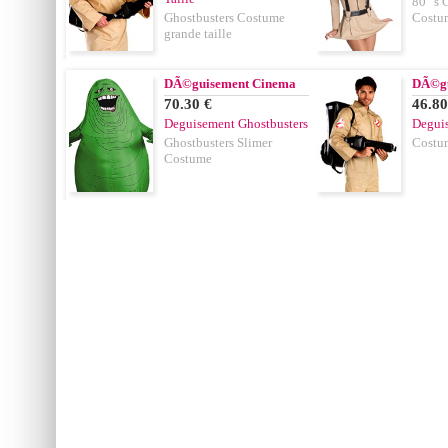
80 ' s
Ghostbusters Costume
Costu
grande taille
DÃ©guisement Cinema
DÃ©gu
70.30 €
46.80
Deguisement Ghostbusters
Deguis
Ghostbusters Slimer
Costum
Costume