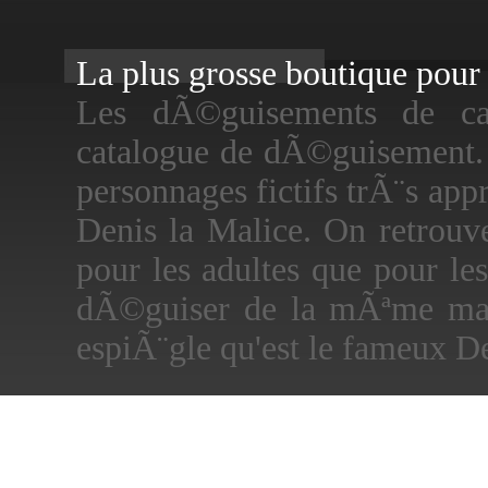
La plus grosse boutique pour f
Les dÃ©guisements de car
catalogue de dÃ©guisement. E
personnages fictifs trÃ¨s app
Denis la Malice. On retrou
pour les adultes que pour le
dÃ©guiser de la mÃªme mani
espiÃ¨gle qu'est le fameux De