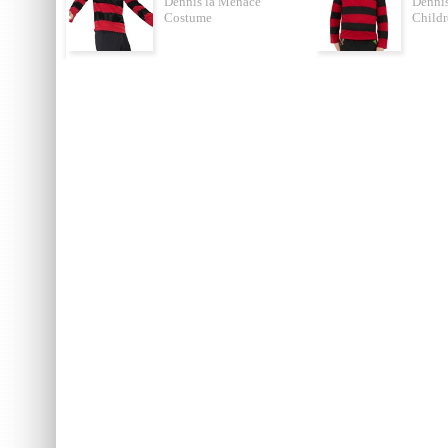
Dennis la Menace
Denni
Costume
Child