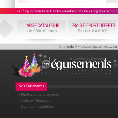
Les dÃ©guisements Denis la Malice consistent en des tenues originales pour se dÃ©g
Ainsi, il est t
Copyright © www.desdeguisements.com To
Nos Partenaires
-
Photographe Grossesse
-
Orléans Métropole
-
Agence Immobiliere