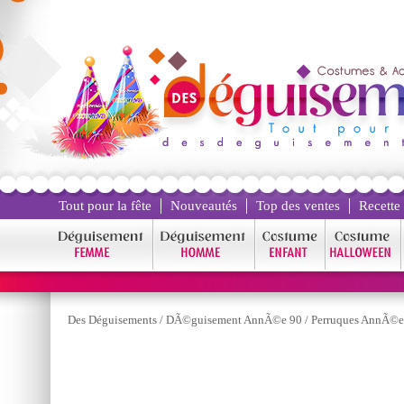
Tout pour la fête
Nouveautés
Top des ventes
Recette
Des Déguisements
/
DÃ©guisement AnnÃ©e 90
/
Perruques AnnÃ©e