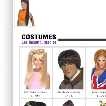
Baby Spice perruque
Oasis Liam Gallagher
Ginger Spice
Wig
perruqu
11.70 €
9.40 €
11.70 