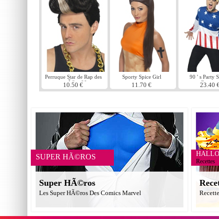
Perruque Star de Rap des
Sporty Spice Girl
90 ' s Party S
annÃ©es 90
perruque
Costum
10.50 €
11.70 €
23.40 
HALL
SUPER HÃ©ROS
Recettes
Super HÃ©ros
Rece
Les Super HÃ©ros Des Comics Marvel
Recett