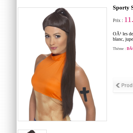
Sporty 
11
Prix :
OÃ¹ les d
blanc, jup
Thème :
DÃ©